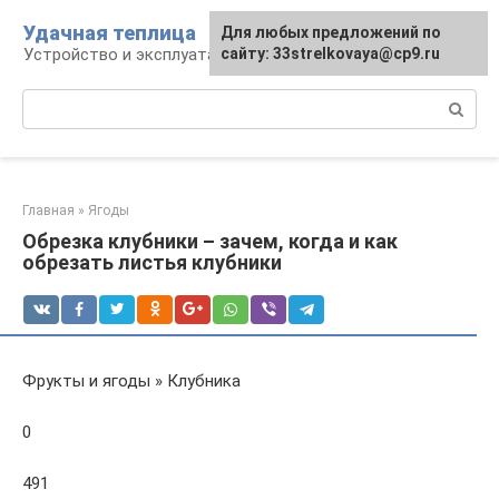
Перейти
Удачная теплица
Для любых предложений по
к
Устройство и эксплуатация теплиц
сайту: 33strelkovaya@cp9.ru
контенту
Поиск:
Главная
»
Ягоды
Обрезка клубники – зачем, когда и как
обрезать листья клубники
Фрукты и ягоды » Клубника
0
491