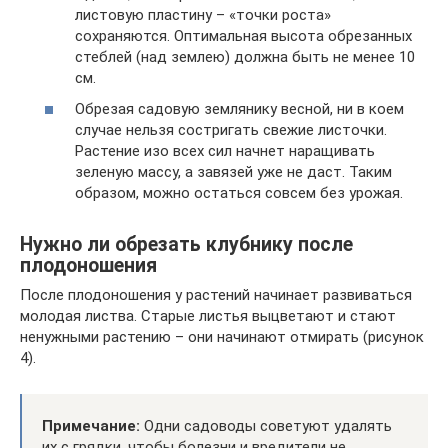
листовую пластину – «точки роста»
сохраняются. Оптимальная высота обрезанных
стеблей (над землею) должна быть не менее 10
см.
Обрезая садовую землянику весной, ни в коем
случае нельзя состригать свежие листочки.
Растение изо всех сил начнет наращивать
зеленую массу, а завязей уже не даст. Таким
образом, можно остаться совсем без урожая.
Нужно ли обрезать клубнику после
плодоношения
После плодоношения у растений начинает развиваться
молодая листва. Старые листья выцветают и стают
ненужными растению – они начинают отмирать (рисунок
4).
Примечание:
Одни садоводы советуют удалять
их с грядки, чтобы болезни и вредители не