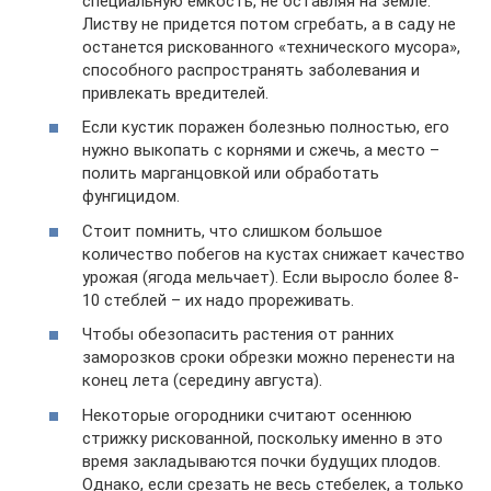
специальную емкость, не оставляя на земле.
Листву не придется потом сгребать, а в саду не
останется рискованного «технического мусора»,
способного распространять заболевания и
привлекать вредителей.
Если кустик поражен болезнью полностью, его
нужно выкопать с корнями и сжечь, а место –
полить марганцовкой или обработать
фунгицидом.
Стоит помнить, что слишком большое
количество побегов на кустах снижает качество
урожая (ягода мельчает). Если выросло более 8-
10 стеблей – их надо прореживать.
Чтобы обезопасить растения от ранних
заморозков сроки обрезки можно перенести на
конец лета (середину августа).
Некоторые огородники считают осеннюю
стрижку рискованной, поскольку именно в это
время закладываются почки будущих плодов.
Однако, если срезать не весь стебелек, а только