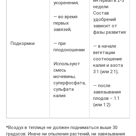
интервал в 2-3
укоренения;
недели
Состав
— во время
удобрений
первых
зависит от
завязей;
фазы развития:
Подкормки
— при
— в начале
плодоношении
вегетации
соотношение
Используют
калия и азота
смесь
3:1 (или 2:1);
мочевины,
суперфосфата,
— после
сульфата
завязывания
калия
плодов – 1:1
(или 1:2)
*
Воздух в теплице не должен подниматься выше 30
градусов. Иначе ни опыления растений, ни завязывания