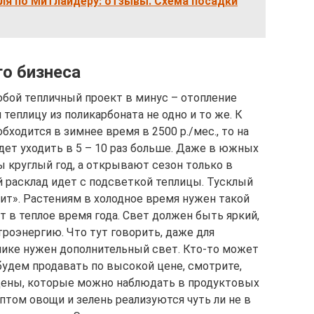
ля по Митлайдеру: отзывы. Схема посадки
го бизнеса
бой тепличный проект в минус – отопление
теплицу из поликарбоната не одно и то же. К
обходится в зимнее время в 2500 р./мес., то на
дет уходить в 5 – 10 раз больше. Даже в южных
 круглый год, а открывают сезон только в
й расклад идет с подсветкой теплицы. Тусклый
тит». Растениям в холодное время нужен такой
т в теплое время года. Свет должен быть яркий,
троэнергию. Что тут говорить, даже для
ике нужен дополнительный свет. Кто-то может
будем продавать по высокой цене, смотрите,
 Цены, которые можно наблюдать в продуктовых
птом овощи и зелень реализуются чуть ли не в