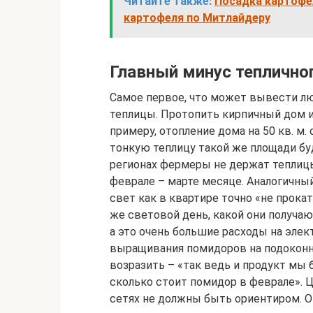
Читайте также:
Посадка картофе
картофеля по Митлайдеру
Главный минус теплично
Самое первое, что может вывести лю
теплицы. Протопить кирпичный дом и 
примеру, отопление дома на 50 кв. м. 
тонкую теплицу такой же площади бу
регионах фермеры не держат теплицы
феврале – марте месяце. Аналогичны
свет как в квартире точно «не прока
же световой день, какой они получаю
а это очень большие расходы на элек
выращивания помидоров на подоконн
возразить – «так ведь и продукт мы 
сколько стоит помидор в феврале».
сетях не должны быть ориентиром. О