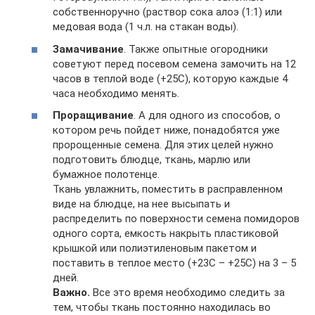
собственноручно (раствор сока алоэ (1:1) или
медовая вода (1 ч.л. на стакан воды).
Замачивание
. Также опытные огородники
советуют перед посевом семена замочить на 12
часов в теплой воде (+25С), которую каждые 4
часа необходимо менять.
Проращивание
. А для одного из способов, о
котором речь пойдет ниже, понадобятся уже
пророщенные семена. Для этих целей нужно
подготовить блюдце, ткань, марлю или
бумажное полотенце.
Ткань увлажнить, поместить в расправленном
виде на блюдце, на нее высыпать и
распределить по поверхности семена помидоров
одного сорта, емкость накрыть пластиковой
крышкой или полиэтиленовым пакетом и
поставить в теплое место (+23С – +25С) на 3 – 5
дней.
Важно.
Все это время необходимо следить за
тем, чтобы ткань постоянно находилась во