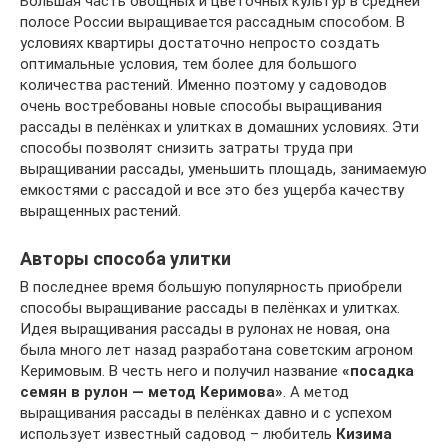
Большая часть овощных и цветочных культур в средней
полосе России выращивается рассадным способом. В
условиях квартиры достаточно непросто создать
оптимальные условия, тем более для большого
количества растений. Именно поэтому у садоводов
очень востребованы новые способы выращивания
рассады в пелёнках и улитках в домашних условиях. Эти
способы позволят снизить затраты труда при
выращивании рассады, уменьшить площадь, занимаемую
емкостями с рассадой и все это без ущерба качеству
выращенных растений.
Авторы способа улитки
В последнее время большую популярность приобрели
способы выращивание рассады в пелёнках и улитках.
Идея выращивания рассады в рулонах не новая, она
была много лет назад разработана советским агроном
Керимовым. В честь него и получил название
«посадка
семян в рулон — метод Керимова»
. А метод
выращивания рассады в пелёнках давно и с успехом
использует известный садовод – любитель
Кизима