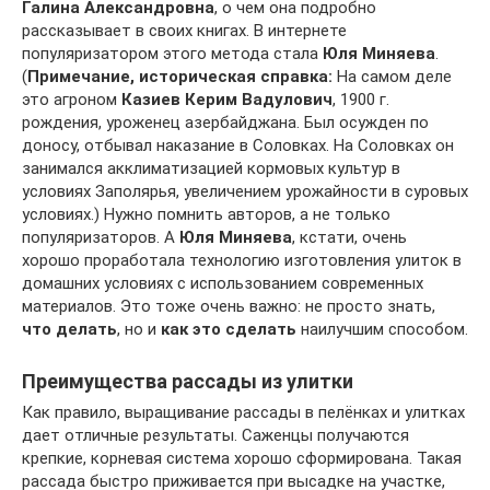
Галина Александровна
, о чем она подробно
рассказывает в своих книгах. В интернете
популяризатором этого метода стала
Юля Миняева
.
(
Примечание, историческая справка:
На самом деле
это агроном
Казиев Керим Вадулович
, 1900 г.
рождения, уроженец азербайджана. Был осужден по
доносу, отбывал наказание в Соловках. На Соловках он
занимался акклиматизацией кормовых культур в
условиях Заполярья, увеличением урожайности в суровых
условиях.) Нужно помнить авторов, а не только
популяризаторов. А
Юля Миняева
, кстати, очень
хорошо проработала технологию изготовления улиток в
домашних условиях с использованием современных
материалов. Это тоже очень важно: не просто знать,
что делать
, но и
как это сделать
наилучшим способом.
Преимущества рассады из улитки
Как правило, выращивание рассады в пелёнках и улитках
дает отличные результаты. Саженцы получаются
крепкие, корневая система хорошо сформирована. Такая
рассада быстро приживается при высадке на участке,