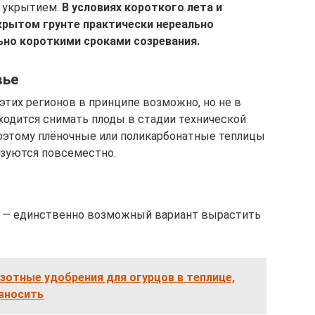
м укрытием.
В условиях короткого лета и
крытом грунте практически нереально
ьно короткими сроками созревания.
вье
этих регионов в принципе возможно, но не в
иходится снимать плоды в стадии технической
Поэтому плёночные или поликарбонатные теплицы
ьзуются повсеместно.
 — единственно возможный вариант вырастить
зотные удобрения для огурцов в теплице,
 вносить