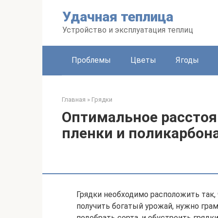
Перейти
Удачная теплица
к
контенту
Устройство и эксплуатация теплиц
Проблемы
Цветы
Ягоды
Главная
»
Грядки
Оптимальное расстоя
пленки и поликарбон
Грядки необходимо расположить так,
получить богатый урожай, нужно гра
подобрать сорта, и обустроить грядк