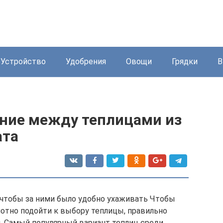
Устройство
Удобрения
Овощи
Грядки
В
ние между теплицами из
ата
 чтобы за ними было удобно ухаживать Чтобы
мотно подойти к выбору теплицы, правильно
и. Самый популярный вариант теплиц среди