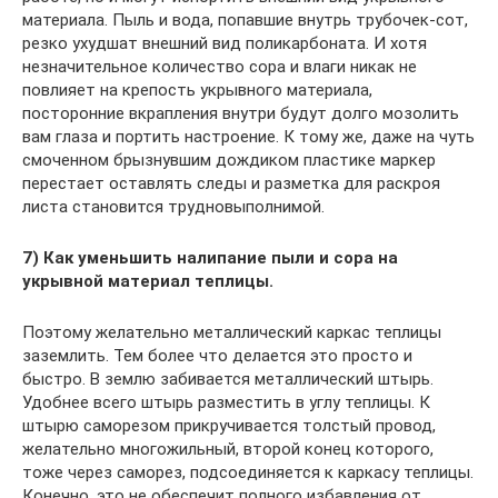
материала. Пыль и вода, попавшие внутрь трубочек-сот,
резко ухудшат внешний вид поликарбоната. И хотя
незначительное количество сора и влаги никак не
повлияет на крепость укрывного материала,
посторонние вкрапления внутри будут долго мозолить
вам глаза и портить настроение. К тому же, даже на чуть
смоченном брызнувшим дождиком пластике маркер
перестает оставлять следы и разметка для раскроя
листа становится трудновыполнимой.
7) Как уменьшить налипание пыли и сора на
укрывной материал теплицы.
Поэтому желательно металлический каркас теплицы
заземлить. Тем более что делается это просто и
быстро. В землю забивается металлический штырь.
Удобнее всего штырь разместить в углу теплицы. К
штырю саморезом прикручивается толстый провод,
желательно многожильный, второй конец которого,
тоже через саморез, подсоединяется к каркасу теплицы.
Конечно, это не обеспечит полного избавления от