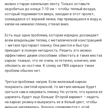
можно старую капельную ленту. Только оставьте
недобитых до конца 7-10 см – чтобы теплый воздух,
который поднимается вверх, заходил в этот пролет,
охлаждался от верхней ленки, пар превращался в воду и,
капая на нижнюю пленку, стекал вниз.
Есть еще одна проблема, которая изрядно досаждает
всем владельцам теплиц с металлической конструкцией
– металл протирает пленку. Она рвется и быстро
приходит в полную негодность. Решить это можно
эффективно двумя способами: обмотать в таких местах
каркас тканью, что не очень эстетично, конечно, или
обклеить их скотчем. К слову, на ПВХ каркасе таких
проблем обычно нет.
Третья проблема: нагрев. Если железный каркас
покрасить светлой краской, то металл меньше будет
греться сам и нагревать пленку. Но учтите, что краска ее
царапать будет еще больше. Второй вариант – надеть
на каркас резину и выкрасить ее в белый цвет, чтобы
меньше нагревалась. Хорошо справляются с этой