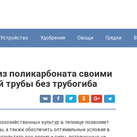
Устройство
Удобрения
Овощи
Грядки
В
из поликарбоната своими
 трубы без трубогиба
охозяйственных культур в теплице позволяет
ды, а также обеспечить оптимальные условия в
результате все время и силы, потраченные на