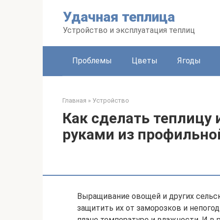
Перейти
Удачная теплица
к
контенту
Устройство и эксплуатация теплиц
Проблемы
Цветы
Ягоды
Главная
»
Устройство
Как сделать теплицу 
руками из профильной
Выращивание овощей и других сельск
защитить их от заморозков и непого
плане температуре и влажности. И в 