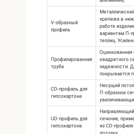
алюминия).
Металлический
крепежа в нижн
V-образный
работе издели
профиль
вариантам П-п
теплиц. Усиле
Оцинкованная 
Профилированная
квадратного с
труба
надежности. Д
покрывается 
Несущий потол
CD-профиль для
П-образное сеч
гипсокартона
увеличивающим
Направляющий 
UD-профиль для
сечение, прим
гипсокартона
из CD-профиля 
потолку.