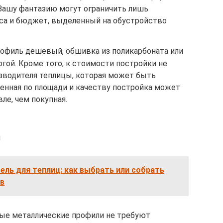
 Вашу фантазию могут ограничить лишь
аса и бюджет, выделенный на обустройство
офиль дешевый, обшивка из поликарбоната или
огой. Кроме того, к стоимости постройки не
изводителя теплицы, которая может быть
ценная по площади и качеству постройка может
ле, чем покупная.
ы
ль для теплиц: как выбрать или собрать
в
ые металлические профили не требуют