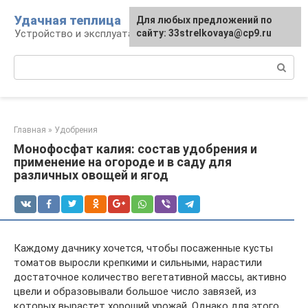
Перейти
Удачная теплица
Для любых предложений по
к
Устройство и эксплуатация теплиц
сайту: 33strelkovaya@cp9.ru
контенту
Поиск:
Главная
»
Удобрения
Монофосфат калия: состав удобрения и
применение на огороде и в саду для
различных овощей и ягод
Каждому дачнику хочется, чтобы посаженные кусты
томатов выросли крепкими и сильными, нарастили
достаточное количество вегетативной массы, активно
цвели и образовывали большое число завязей, из
которых вырастет хороший урожай. Однако для этого