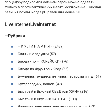
процедуру подкормки магнием серой можно сделать
только в профилактических целях. Исключение – кислая
реакция почвы, когда рН равен или менее 6,0.
LiveInternetLiveInternet
—Рубрики
= К У Л И Н А Р И Я = (2489)
Блины и оладушки (57)
Блюда «по — КОРЕЙСКИ» (76)
Блюда из Фруктов и Ягод (65)
Буженина, грудинка, ветчина, пастрома и т.д. (61)
Бутербродики, канапе (47)
Быстрый и Вкусный ОБЕД или УЖИН (216)
Быстрый и Вкусный ЗАВТРАК (133)
Вареники, пельмени, хинкали, манты и т.д. (52)