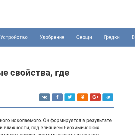
Устройство
Удобрения
Овощи
Грядки
В
е свойства, где
ного ископаемого. Он формируется в результате
й влажности, под влиянием биохимических
оминает землю, поэтому зачаст ую под его