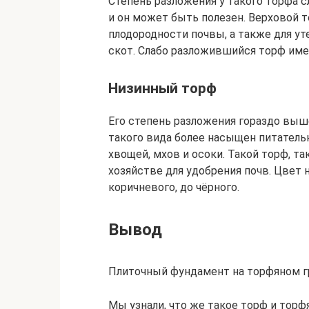
Степень разложения у такого торфа с
и он может быть полезен. Верховой 
плодородности почвы, а также для ут
скот. Слабо разложившийся торф име
Низинный торф
Его степень разложения гораздо выше
такого вида более насыщен питатель
хвощей, мхов и осоки. Такой торф, т
хозяйстве для удобрения почв. Цвет
коричневого, до чёрного.
Вывод
Плиточный фундамент на торфяном г
Мы узнали, что же такое торф и торфя