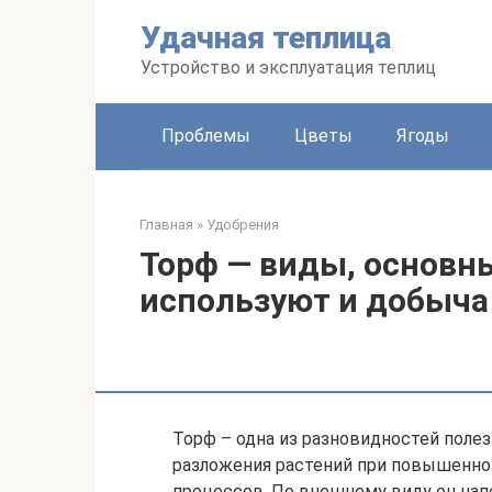
Перейти
Удачная теплица
к
контенту
Устройство и эксплуатация теплиц
Проблемы
Цветы
Ягоды
Главная
»
Удобрения
Торф — виды, основны
используют и добыча
Торф – одна из разновидностей полез
разложения растений при повышенно
процессов. По внешнему виду он нап