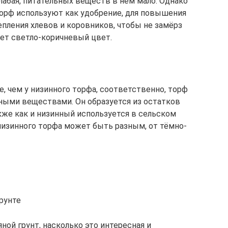
лабая, питательных веществ в нём мало. Однако
торф используют как удобрение, для повышения
епления хлевов и коровников, чтобы не замёрз
ет светло-коричневый цвет.
, чем у низинного торфа, соответственно, торф
ными веществами. Он образуется из остатков
акже как и низинный используется в сельском
 низинного торфа может быть разным, от тёмно-
рунте
ной грунт, насколько это интересная и