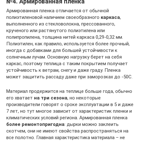
№4. Армированная пленка
Армированная пленка отличается от обычной
полиэтиленовой наличием своеобразного
каркаса
,
выполненного из стекловолокна, прессованного,
крученого или растянутого полиэтилена или
полипропилена, толщина нитей каркаса 0,29-0,32 мм.
Полиэтилен, как правило, используется более прочный,
иногда с добавками для большей устойчивости к
солнечным лучам. Основную нагрузку берет на себя
каркас, поэтому теплица с таким покрытием получает
устойчивость к ветрам, снегу и даже граду. Пленка
может защитить рассаду даже при заморозках до -50С.
Материал продержится на теплице больше года, обычно
его хватает
на три сезона
, но некоторые
производители говорят о сроке эксплуатации в 5 и даже
7 лет, но тут многое зависит от характеристик пленки и
климатических условий региона. Армированная пленка
более ремонтопригодна
: дырки можно заклеить
скотчем, они не имеют свойства распространяться на
все полотно. Главная характеристика материала – не