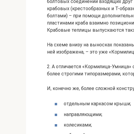
болтовых соединений входящих друг в
крабовых (крестообразных и Т-образ
болтами) – при помощи дополнитель
пластинами краба взаимно позициони
Крабовые теплицы выпускаются такж
На схеме внизу на выносках показаны
ней изображена, – это уже «Кормилиц
2. А отличается «Кормилица-Умница
более строгими типоразмерами, которых
И, конечно же, более сложной конст
отдельным каркасом крыши;
направляющими;
колесиками;