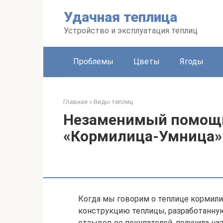
Перейти
Удачная теплица
к
контенту
Устройство и эксплуатация теплиц
Проблемы
Цветы
Ягоды
Главная
»
Виды теплиц
Незаменимый помощн
«Кормилица-Умница»
Когда мы говорим о теплице кормили
конструкцию теплицы, разработанную
отзывов ее покупателей, получила на