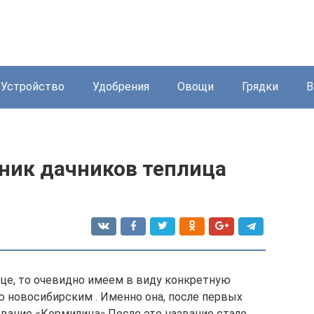
Устройство
Удобрения
Овощи
Грядки
В
ик дачников теплица
це, то очевидно имеем в виду конкретную
 новосибирским . Именно она, после первых
звание «Кормилица».После это название стало