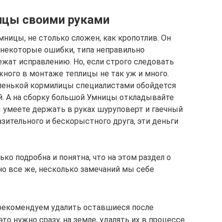
ицы своими руками
ницы, не столько сложен, как кропотлив. Он
 некоторые ошибки, типа неправильно
ежат исправлению. Но, если строго следовать
жного в монтаже теплицы не так уж и много.
аленькой кормилицы специалистами обойдется
ей. А на сборку большой Умницы откладывайте
ы умеете держать в руках шуруповерт и гаечный
зительного и бескорыстного друга, эти деньги
ко подробна и понятна, что на этом раздел о
но все же, несколько замечаний мы себе
рекомендуем удалить оставшиеся после
то нужно сразу, на земле, удалять их в процессе