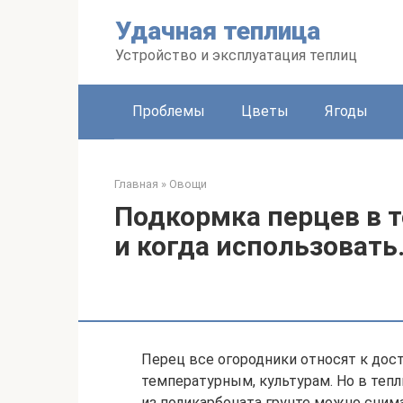
Перейти
Удачная теплица
к
контенту
Устройство и эксплуатация теплиц
Проблемы
Цветы
Ягоды
Главная
»
Овощи
Подкормка перцев в т
и когда использовать
Перец все огородники относят к дос
температурным, культурам. Но в теп
из поликарбоната грунте можно сним