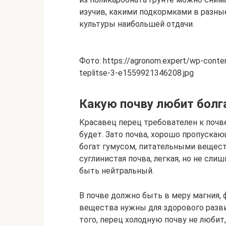
изучив, какими подкормками в разны
культуры наибольшей отдачи.
Фото: https://agronom.expert/wp-cont
teplitse-3-e1559921346208.jpg
Какую почву любит болг
Красавец перец требователен к почве.
будет. Зато почва, хорошо пропускающ
богат гумусом, питательными вещест
суглинистая почва, легкая, но не сл
быть нейтральный.
В почве должно быть в меру магния, 
вещества нужны для здорового разви
того, перец холодную почву не любит