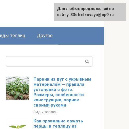
Для любых предложений по
сайту: 33strelkovaya@cp9.ru
иды теплиц
Другое
Поиск:
Парник из дуг с укрывным
материалом — правила
установки с фото.
Размеры, особенности
конструкции, парник
своими руками
Виды теплиц
Как правильно сажать
перцы в теплицу из