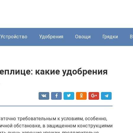
Устройство
Удобрения
Овощи
Грядки
В
еплице: какие удобрения
.
таточно требовательным к условиям, особенно,
личной обстановке, в защищенном конструкциями
ать очень хорошие урожаи, предварительно