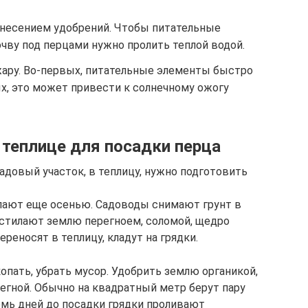
внесением удобрений. Чтобы питательные
чву под перцами нужно пролить теплой водой.
ару. Во-первых, питательные элементы быстро
х, это может привести к солнечному ожогу
 теплице для посадки перца
адовый участок, в теплицу, нужно подготовить
лают еще осенью. Садоводы снимают грунт в
устилают землю перегноем, соломой, щедро
ереносят в теплицу, кладут на грядки.
опать, убрать мусор. Удобрить землю органикой,
егной. Обычно на квадратный метр берут пару
емь дней до посадки грядки проливают