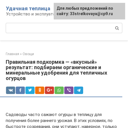
Перейти
Удачная теплица
Для любых предложений по
к
Устройство и эксплуатация теплиц
сайту: 33strelkovaya@cp9.ru
контенту
Поиск:
Главная
»
Овощи
Правильная подкормка — «вкусный»
результат: подбираем органические и
минеральные удобрения для тепличных
огурцов
Садоводы часто сажают огурцы в теплицу для
получения более раннего урожая. В этих условиях, по
быстроте созревания, они уступают, наверное, только