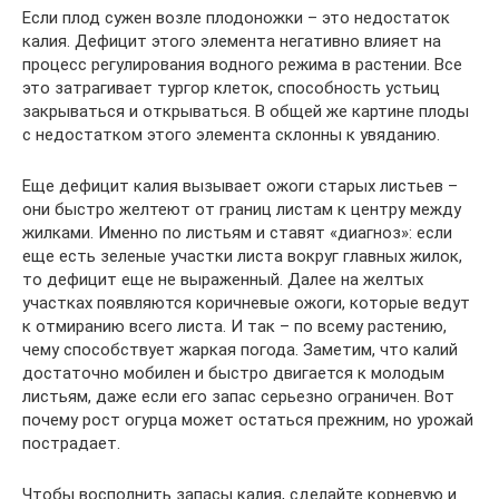
Если плод сужен возле плодоножки – это недостаток
калия. Дефицит этого элемента негативно влияет на
процесс регулирования водного режима в растении. Все
это затрагивает тургор клеток, способность устьиц
закрываться и открываться. В общей же картине плоды
с недостатком этого элемента склонны к увяданию.
Еще дефицит калия вызывает ожоги старых листьев –
они быстро желтеют от границ листам к центру между
жилками. Именно по листьям и ставят «диагноз»: если
еще есть зеленые участки листа вокруг главных жилок,
то дефицит еще не выраженный. Далее на желтых
участках появляются коричневые ожоги, которые ведут
к отмиранию всего листа. И так – по всему растению,
чему способствует жаркая погода. Заметим, что калий
достаточно мобилен и быстро двигается к молодым
листьям, даже если его запас серьезно ограничен. Вот
почему рост огурца может остаться прежним, но урожай
пострадает.
Чтобы восполнить запасы калия, сделайте корневую и