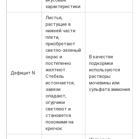
вкусовые
характеристики.
Листья,
растущие в
нижней части
плети,
приобретают
светло-зеленый
окрас и
В качестве
постепенно
подкормки
желтеют.
используются
Дефицит N
Стебель
растворы
истончается,
мочевины или
завязи
сульфата аммония.
опадают,
огурчики
светлеют и
становятся
похожими на
крючок.