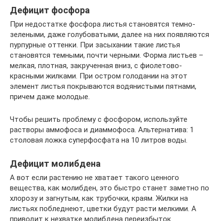
Дефицит фосфора
При недостатке фосфора листья становятся темно-
зелеными, даже голубоватыми, далее на них появляются
пурпурные оттенки. При засыхании такие листья
становятся темными, почти черными. Форма листьев –
мелкая, плотная, закрученная вниз, с фиолетово-
красными жилками. При остром голодании на этот
элемент листья покрываются водянистыми пятнами,
причем даже молодые.
Чтобы решить проблему с фосфором, используйте
растворы аммофоса и диаммофоса. Альтернатива: 1
столовая ложка суперфосфата на 10 литров воды.
Дефицит молибдена
А вот если растению не хватает такого ценного
вещества, как молибден, это быстро станет заметно по
хлорозу и загнутым, как трубочки, краям. Жилки на
листьях побледнеют, цветки будут расти мелкими. А
приводит к нехватке молибдена переизбыток