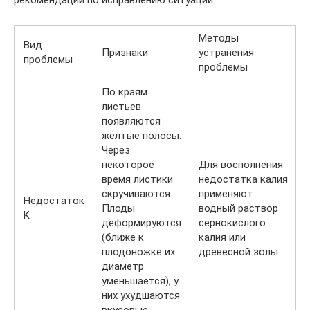
рекомендации по исправлению ситуации.
Методы
Вид
Признаки
устранения
проблемы
проблемы
По краям
листьев
появляются
желтые полосы.
Через
некоторое
Для восполнения
время листики
недостатка калия
скручиваются.
применяют
Недостаток
Плоды
водный раствор
K
деформируются
сернокислого
(ближе к
калия или
плодоножке их
древесной золы.
диаметр
уменьшается), у
них ухудшаются