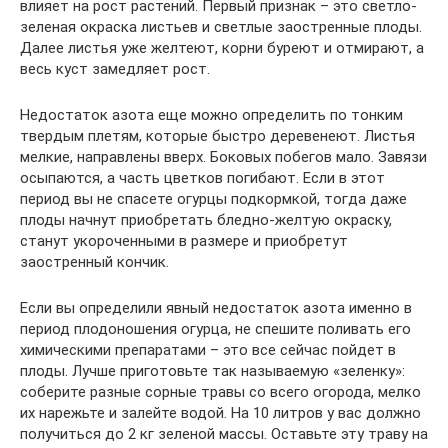
влияет на рост растений. Первый признак – это светло-
зеленая окраска листьев и светлые заостренные плоды.
Далее листья уже желтеют, корни буреют и отмирают, а
весь куст замедляет рост.
Недостаток азота еще можно определить по тонким
твердым плетям, которые быстро деревенеют. Листья
мелкие, направлены вверх. Боковых побегов мало. Завязи
осыпаются, а часть цветков погибают. Если в этот
период вы не спасете огурцы подкормкой, тогда даже
плоды начнут приобретать бледно-желтую окраску,
станут укороченными в размере и приобретут
заостренный кончик.
Если вы определили явный недостаток азота именно в
период плодоношения огурца, не спешите поливать его
химическими препаратами – это все сейчас пойдет в
плоды. Лучше приготовьте так называемую «зеленку»:
соберите разные сорные травы со всего огорода, мелко
их нарежьте и залейте водой. На 10 литров у вас должно
получиться до 2 кг зеленой массы. Оставьте эту траву на