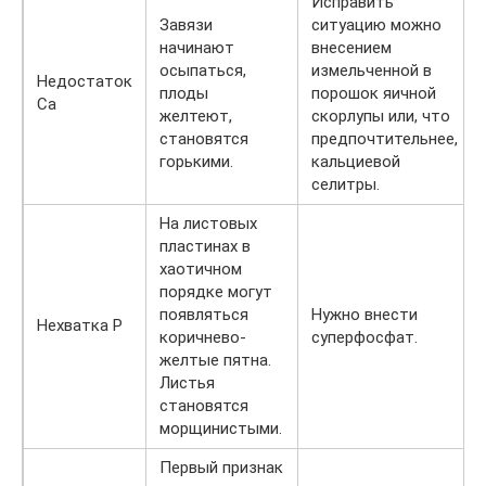
Исправить
Завязи
ситуацию можно
начинают
внесением
осыпаться,
измельченной в
Недостаток
плоды
порошок яичной
Ca
желтеют,
скорлупы или, что
становятся
предпочтительнее,
горькими.
кальциевой
селитры.
На листовых
пластинах в
хаотичном
порядке могут
появляться
Нужно внести
Нехватка Р
коричнево-
суперфосфат.
желтые пятна.
Листья
становятся
морщинистыми.
Первый признак