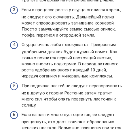
тратьте зря время на ненужные манипуляции.
Если в процессе роста у огурца оголился корень,
не следует его окучивать. Дальнейший полив
может спровоцировать загнивание корневой.
Просто замульчируйте землю смесью опилок,
торфа, перегноя и огородной земли.
Огурцы очень любят «покушать». Прекрасным
удобрением для них будет куриный помет. Как
только появится первый настоящий листик,
можно вносить подкормки. В период активного
роста удобрения вносят каждый 10 дней,
чередуя органику и минеральные комплексы.
При подвязке плетей не следует переворачивать
их в другую сторону. Растение затем тратит
много сил, чтобы опять повернуть листочки к
солнцу.
Если на плети много пустоцветов, ее следует
прищипнуть, это даст толчок к образованию
женских цветков. Возможно, прищипку придется