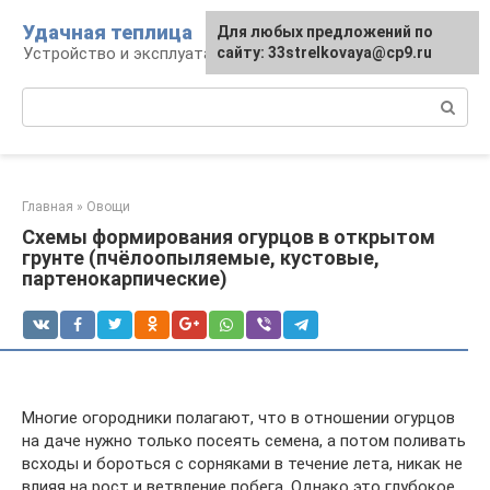
Перейти
Удачная теплица
Для любых предложений по
к
Устройство и эксплуатация теплиц
сайту: 33strelkovaya@cp9.ru
контенту
Поиск:
Главная
»
Овощи
Схемы формирования огурцов в открытом
грунте (пчёлоопыляемые, кустовые,
партенокарпические)
Многие огородники полагают, что в отношении огурцов
на даче нужно только посеять семена, а потом поливать
всходы и бороться с сорняками в течение лета, никак не
влияя на рост и ветвление побега. Однако это глубокое