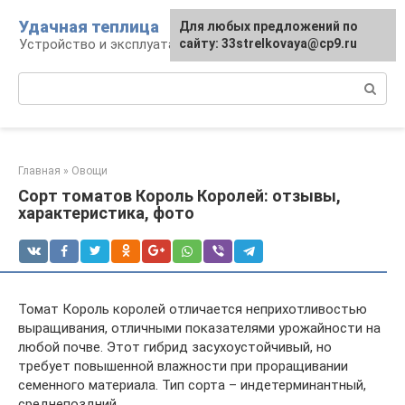
Перейти
Удачная теплица
Для любых предложений по
к
Устройство и эксплуатация теплиц
сайту: 33strelkovaya@cp9.ru
контенту
Поиск:
Главная
»
Овощи
Сорт томатов Король Королей: отзывы,
характеристика, фото
Томат Король королей отличается неприхотливостью
выращивания, отличными показателями урожайности на
любой почве. Этот гибрид засухоустойчивый, но
требует повышенной влажности при проращивании
семенного материала. Тип сорта – индетерминантный,
среднепоздний.