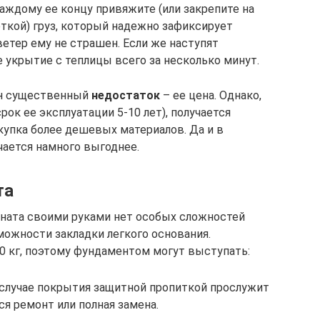
каждому ее концу привяжите (или закрепите на
сеткой) груз, который надежно зафиксирует
етер ему не страшен. Если же наступят
 укрытие с теплицы всего за несколько минут.
ин существенный
недостаток
– ее цена. Однако,
ок ее эксплуатации 5-10 лет), получается
купка более дешевых материалов. Да и в
чается намного выгоднее.
та
оната своими руками нет особых сложностей
можности закладки легкого основания.
10 кг, поэтому фундаментом могут выступать:
В случае покрытия защитной пропиткой прослужит
тся ремонт или полная замена.