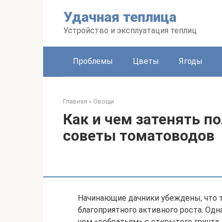
Перейти
Удачная теплица
к
контенту
Устройство и эксплуатация теплиц
Проблемы
Цветы
Ягоды
Главная
»
Овощи
Как и чем затенять п
советы томатоводов
Начинающие дачники убеждены, что т
благоприятного активного роста. Одн
чем «собратьям» с открытого грунта