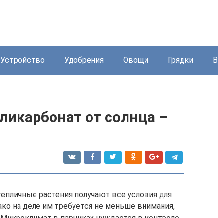
Устройство
Удобрения
Овощи
Грядки
В
оликарбонат от солнца –
епличные растения получают все условия для
ако на деле им требуется не меньше внимания,
. Микроклимат в парниках нуждается в контроле