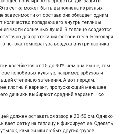
ирающее популярность средство для защиты
. Эта сетка может быть выполнена из разных
не зависимости от состава она обладает одним
т количество попадающего внутрь теплицы
ения части солнечных лучей. В теплице создается
статочно для протекания фотосинтеза. Благодаря
о потока температура воздуха внутри парника
тки колеблется от 15 до 90%: чем она выше, тем
я светолюбивых культур, например арбузов и
ньшей степенью затенения. А вот перцам,
лее плотный вариант, пропускающий меньшее
сего дачники выбирают средний вариант – со
цей должен оставаться зазор в 20-50 см. Однако
ывает сетку на теплицу и фиксирует ее. Сделать
тылок, камней или любых других грузов.