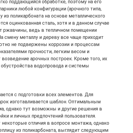
егко поддающийся обработке, поэтому на его
арники любой конфигурации (арочного типа,
цу из поликарбоната на основе металлического
тся оцинкованная сталь, хотя и в данном случае
от ржавчины, ведь в тепличном помещении
а смену металлу и дереву все чаще приходит
лютно не подвержены коррозии и процессам
оказателями прочности, легким весом и
 возведение арочных построек. Кроме того, их
я обустройства водопровода и системы
ается с подготовки всех элементов. Для
арок изготавливается шаблон. Оптимальным
ма, однако тут возможны и другие решения в
йки и личных предпочтений пользователя.
 некоторые отличия в вопросе монтажа, однако
теплицу из поликарбоната, выглядит следующим