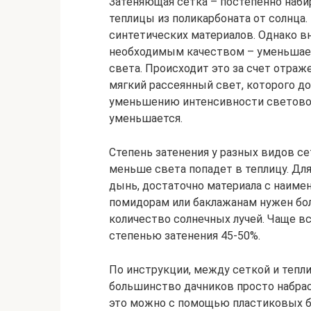
Затеняющая сетка – постепенно наб
теплицы из поликарбоната от солнца
синтетических материалов. Однако в
необходимым качеством – уменьшае
света. Происходит это за счет отраж
мягкий рассеянный свет, которого до
уменьшению интенсивности световог
уменьшается.
Степень затенения у разных видов се
меньше света попадет в теплицу. Дл
дынь, достаточно материала с наиме
помидорам или баклажанам нужен бо
количество солнечных лучей. Чаще в
степенью затенения 45-50%.
По инструкции, между сеткой и тепли
большинство дачников просто набрас
это можно с помощью пластиковых бу