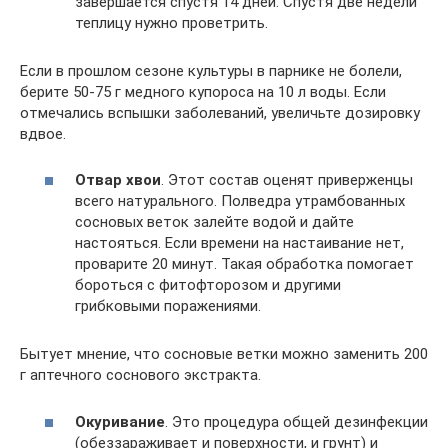
завершается спустя 14 дней. Спустя две недели
теплицу нужно проветрить.
Если в прошлом сезоне культуры в парнике не болели,
берите 50-75 г медного купороса на 10 л воды. Если
отмечались вспышки заболеваний, увеличьте дозировку
вдвое.
Отвар хвои
. Этот состав оценят приверженцы
всего натурального. Полведра утрамбованных
сосновых веток залейте водой и дайте
настояться. Если времени на настаивание нет,
проварите 20 минут. Такая обработка помогает
бороться с фитофторозом и другими
грибковыми поражениями.
Бытует мнение, что сосновые ветки можно заменить 200
г аптечного соснового экстракта.
Окуривание
. Это процедура общей дезинфекции
(обеззараживает и поверхности, и грунт) и