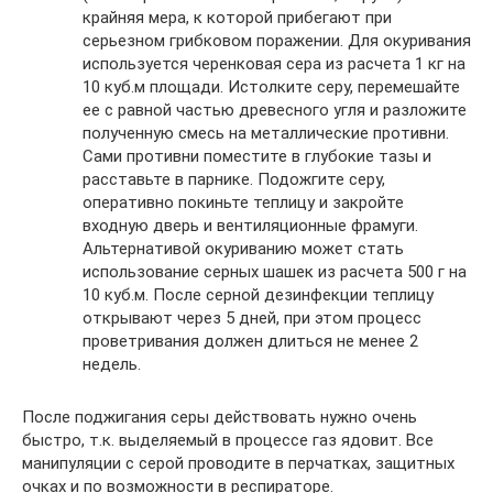
крайняя мера, к которой прибегают при
серьезном грибковом поражении. Для окуривания
используется черенковая сера из расчета 1 кг на
10 куб.м площади. Истолките серу, перемешайте
ее с равной частью древесного угля и разложите
полученную смесь на металлические противни.
Сами противни поместите в глубокие тазы и
расставьте в парнике. Подожгите серу,
оперативно покиньте теплицу и закройте
входную дверь и вентиляционные фрамуги.
Альтернативой окуриванию может стать
использование серных шашек из расчета 500 г на
10 куб.м. После серной дезинфекции теплицу
открывают через 5 дней, при этом процесс
проветривания должен длиться не менее 2
недель.
После поджигания серы действовать нужно очень
быстро, т.к. выделяемый в процессе газ ядовит. Все
манипуляции с серой проводите в перчатках, защитных
очках и по возможности в респираторе.