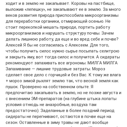
ходит и в землю не закапывает. Коровы на пастбище,
выложив «лепешку», не закапывают ее в землю. За много
веков развития природа приспособила микроорганизмы
для переработки органики, отмирающей осенью. Не
стоит перекопкой мешать природе, портить работу
микроорганизмов и нарушать структуру почвы. Зачем
делать лишнюю работу, да еще и во вред себе и почве?
Алексей Я бы не согласилась с Алексеем. Для того,
чтобы получить силос нужно сырье посыпать селитрою
и закрыть яму, вот тогда силос и получится. А сидераты
рекомендуют запахивать все агрономы. МИЛГА МИЛГА
Запахивание — лишние трудовые затраты. Мороз
сделает свое дело с горчицей и без Вас. К тому же влага
+ мороз зимой рыхлят землю так, что весной земля как
пушок. Проверено на собственном опыте. Я
предпочитаю закапывать в землю, но не позже августа и
с внесением ЭМ-препаратов (на глубине штыка лопаты
условия отнюдь не анаэробные, воздуха там
предостаточно). Заделанные в более поздний период
сидераты не перегнивают, остаются в почве еще на
сезон. Оставленные в зиму травы не дают вообще