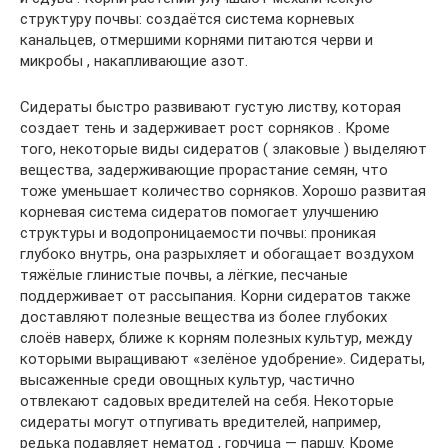
структуру почвы: создаётся система корневых
канальцев, отмершими корнями питаются черви и
микробы , накапливающие азот.
Сидераты быстро развивают густую листву, которая
создает тень и задерживает рост сорняков . Кроме
того, некоторые виды сидератов ( злаковые ) выделяют
вещества, задерживающие прорастание семян, что
тоже уменьшает количество сорняков. Хорошо развитая
корневая система сидератов помогает улучшению
структуры и водопроницаемости почвы: проникая
глубоко внутрь, она разрыхляет и обогащает воздухом
тяжёлые глинистые почвы, а лёгкие, песчаные
поддерживает от рассыпания. Корни сидератов также
доставляют полезные вещества из более глубоких
слоёв наверх, ближе к корням полезных культур, между
которыми выращивают «зелёное удобрение». Сидераты,
высаженные среди овощных культур, частично
отвлекают садовых вредителей на себя. Некоторые
сидераты могут отпугивать вредителей, например,
редька подавляет нематод , горчица — паршу. Кроме