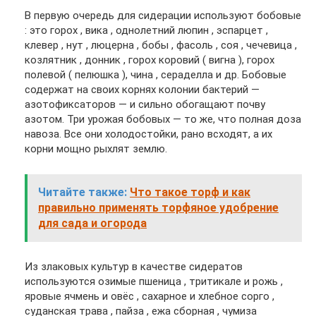
В первую очередь для сидерации используют бобовые
: это горох , вика , однолетний люпин , эспарцет ,
клевер , нут , люцерна , бобы , фасоль , соя , чечевица ,
козлятник , донник , горох коровий ( вигна ), горох
полевой ( пелюшка ), чина , сераделла и др. Бобовые
содержат на своих корнях колонии бактерий —
азотофиксаторов — и сильно обогащают почву
азотом. Три урожая бобовых — то же, что полная доза
навоза. Все они холодостойки, рано всходят, а их
корни мощно рыхлят землю.
Читайте также:
Что такое торф и как
правильно применять торфяное удобрение
для сада и огорода
Из злаковых культур в качестве сидератов
используются озимые пшеница , тритикале и рожь ,
яровые ячмень и овёс , сахарное и хлебное сорго ,
суданская трава , пайза , ежа сборная , чумиза