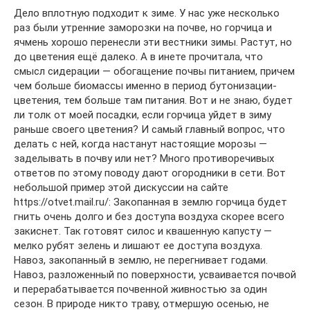
Дело вплотную подходит к зиме. У нас уже несколько
раз были утренние заморозки на почве, но горчица и
ячмень хорошо перенесли эти вестники зимы. Растут, но
до цветения ещё далеко. А в инете прочитала, что
смысл сидерации — обогащение почвы питанием, причем
чем больше биомассы именно в период бутонизации-
цветения, тем больше там питания. Вот и не знаю, будет
ли толк от моей посадки, если горчица уйдет в зиму
раньше своего цветения? И самый главный вопрос, что
делать с ней, когда настанут настоящие морозы —
заделывать в почву или нет? Много противоречивых
ответов по этому поводу дают огородники в сети. Вот
небольшой пример этой дискуссии на сайте
https://otvet.mail.ru/: Закопанная в землю горчица будет
гнить очень долго и без доступа воздуха скорее всего
закиснет. Так готовят силос и квашенную капусту —
мелко рубят зелень и лишают ее доступа воздуха.
Навоз, закопанный в землю, не перегнивает годами.
Навоз, разложенный по поверхности, усваивается почвой
и перерабатывается почвенной живностью за один
сезон. В природе никто траву, отмершую осенью, не