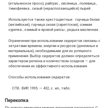
(итальянское просо), райграс , овсяница , полевица ,
тимофеевка , сизый (нерасползающийся) пырей .
Используются также крестоцветные : горчица белая
(английская), горчица сизая (сарептская), озимая
сурепка , озимый и яровой рапсы , редька масличная .
Ограничения при использовании сидератов связаны с
затратами времени, энергии и ресурсов (денежных и
материальных), необходимыми для их успешного
применения. Выбор сидератов должен определяться
характером региона и количеством осадков — для
обеспечения их эффективного использования.
Способы использования сидератов
СПб.: ВИР, 1995. — 432, с.: ил., табл..
Перекопка
По поводу перекопки мнения агрономов расходятся. С