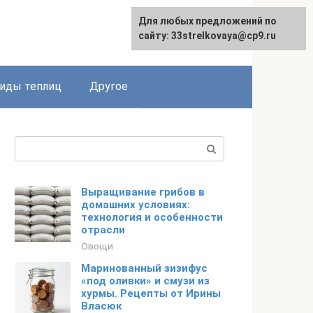
Для любых предложений по
сайту: 33strelkovaya@cp9.ru
иды теплиц
Другое
Поиск:
Выращивание грибов в
домашних условиях:
технология и особенности
отрасли
Овощи
Маринованный зизифус
«под оливки» и смузи из
хурмы. Рецепты от Ирины
Власюк