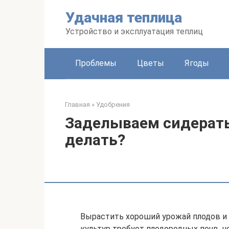
Перейти
Удачная теплица
к
контенту
Устройство и эксплуатация теплиц
Проблемы
Цветы
Ягоды
Главная
»
Удобрения
Заделываем сидераты:
делать?
Вырастить хороший урожай плодов и 
культур требует плодородных почв, но