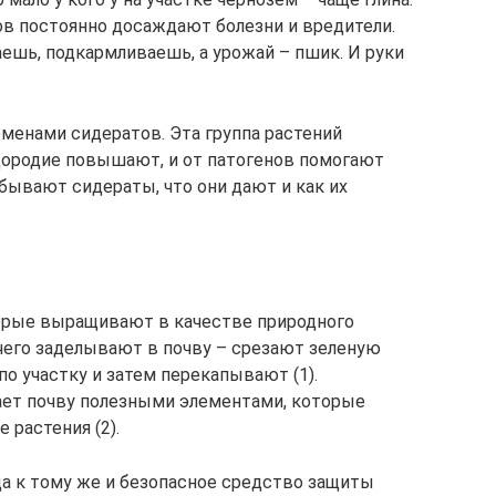
ов постоянно досаждают болезни и вредители.
ешь, подкармливаешь, а урожай – пшик. И руки
еменами сидератов. Эта группа растений
одородие повышают, и от патогенов помогают
бывают сидераты, что они дают и как их
торые выращивают в качестве природного
 чего заделывают в почву – срезают зеленую
о участку и затем перекапывают (1).
ает почву полезными элементами, которые
растения (2).
да к тому же и безопасное средство защиты