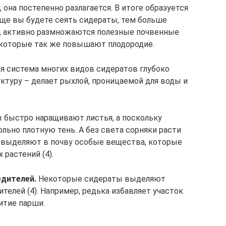
, она постепенно разлагается. В итоге образуется
чаще вы будете сеять сидераты, тем больше
са, активно размножаются полезные почвенные
которые так же повышают плодородие.
я система многих видов сидератов глубоко
уктуру – делает рыхлой, проницаемой для воды и
 быстро наращивают листья, а поскольку
льно плотную тень. А без света сорняки расти
ы выделяют в почву особые вещества, которые
растений (4).
едителей.
Некоторые сидераты выделяют
елей (4). Например, редька избавляет участок
витие парши.