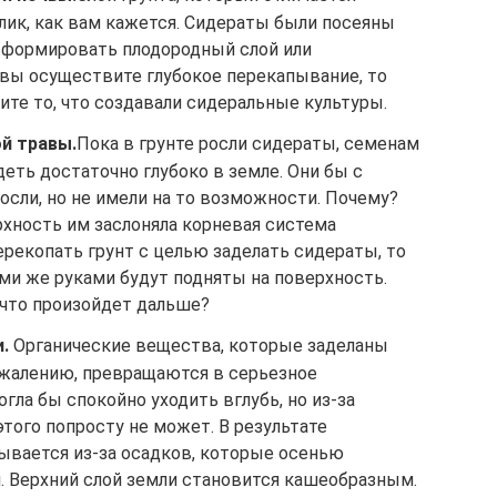
лик, как вам кажется. Сидераты были посеяны
 сформировать плодородный слой или
 вы осуществите глубокое перекапывание, то
те то, что создавали сидеральные культуры.
й травы.
Пока в грунте росли сидераты, семенам
еть достаточно глубоко в земле. Они бы с
сли, но не имели на то возможности. Почему?
рхность им заслоняла корневая система
ерекопать грунт с целью заделать сидераты, то
ми же руками будут подняты на поверхность.
 что произойдет дальше?
.
Органические вещества, которые заделаны
сожалению, превращаются в серьезное
огла бы спокойно уходить вглубь, но из-за
этого попросту не может. В результате
ывается из-за осадков, которые осенью
. Верхний слой земли становится кашеобразным.