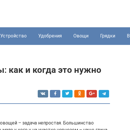
Устройство
Удобрения
Овощи
Грядки
В
 как и когда это нужно
овощей – задача непростая. Большинство
 мало у кого у на участке чернозем – чаще глина.