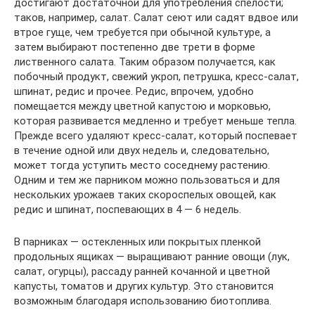
достигают достаточной для употребления спелости;
таков, например, салат. Салат сеют или садят вдвое или
втрое гуще, чем требуется при обычной культуре, а
затем выбирают постепенно две трети в форме
лиственного салата. Таким образом получается, как
побочный продукт, свежий укроп, петрушка, кресс-салат,
шпинат, редис и прочее. Редис, впрочем, удобно
помещается между цветной капустою и морковью,
которая развивается медленно и требует меньше тепла.
Прежде всего удаляют кресс-салат, который поспевает
в течение одной или двух недель и, следовательно,
может тогда уступить место соседнему растению.
Одним и тем же парником можно пользоваться и для
нескольких урожаев таких скороспелых овощей, как
редис и шпинат, поспевающих в 4 — 6 недель.
В парниках — остекленных или покрытых пленкой
продольных ящиках — выращивают ранние овощи (лук,
салат, огурцы), рассаду ранней кочанной и цветной
капусты, томатов и других культур. Это становится
возможным благодаря использованию биотоплива.