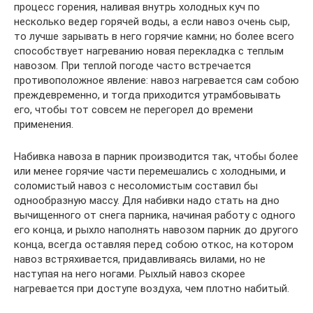
процесс горения, наливая внутрь холодных куч по
несколько ведер горячей воды, а если навоз очень сыр,
то лучше зарывать в него горячие камни; но более всего
способствует нагреванию новая перекладка с теплым
навозом. При теплой погоде часто встречается
противоположное явление: навоз нагревается сам собою
преждевременно, и тогда приходится утрамбовывать
его, чтобы тот совсем не перегорел до времени
применения.
Набивка навоза в парник производится так, чтобы более
или менее горячие части перемешались с холодными, и
соломистый навоз с несоломистым составил бы
однообразную массу. Для набивки надо стать на дно
вычищенного от снега парника, начиная работу с одного
его конца, и рыхло наполнять навозом парник до другого
конца, всегда оставляя перед собою откос, на котором
навоз встряхивается, придавливаясь вилами, но не
наступая на него ногами. Рыхлый навоз скорее
нагревается при доступе воздуха, чем плотно набитый.