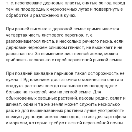
т. е. перепревшие дерновые пласты, снятые за год перед
тем на плодородных черноземных лугах и подвергнутые
обработке и разложению в кучах.
При ранней выгонке к дерновой земле примешивается
четвертая часть листового перегноя, т. е.
разложившегося листа, и несколько речного песка, если
дерновый чернозем слишком глинист, не высыхает и не
рассыпается. За неимением лиственной земли, можно
прибавить несколько старой парниковой рыхлой земли.
При поздней закладке парников такая осторожность не
нужна. П9д влиянием достаточного количества света и
воздуха, растения всегда оказываются плодороднее
больше на тяжелой, чем на легкой земле. Для
обыкновенных овощных растений, каковы редис, салат и
шпинат, одна и та же земля может служить несколько
раз; но для вышеназванных растений лучше употреблять
свежую дерновую землю ежегодно; то же для картофеля
и моркови, которые требуют легкой перегнойной почвы.