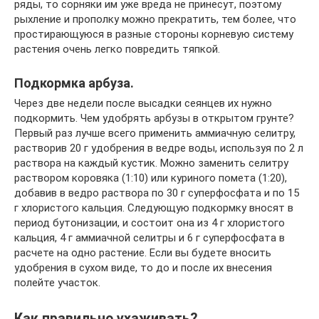
ряды, то сорняки им уже вреда не принесут, поэтому
рыхление и прополку можно прекратить, тем более, что
простирающуюся в разные стороны корневую систему
растения очень легко повредить тяпкой.
Подкормка арбуза.
Через две недели после высадки сеянцев их нужно
подкормить. Чем удобрять арбузы в открытом грунте?
Первый раз лучше всего применить аммиачную селитру,
растворив 20 г удобрения в ведре воды, используя по 2 л
раствора на каждый кустик. Можно заменить селитру
раствором коровяка (1:10) или куриного помета (1:20),
добавив в ведро раствора по 30 г суперфосфата и по 15
г хлористого кальция. Следующую подкормку вносят в
период бутонизации, и состоит она из 4 г хлористого
кальция, 4 г аммиачной селитры и 6 г суперфосфата в
расчете на одно растение. Если вы будете вносить
удобрения в сухом виде, то до и после их внесения
полейте участок.
Как правильно ухаживать?