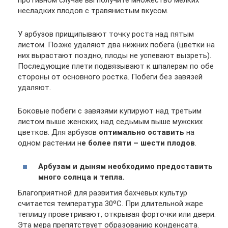
несладких плодов с травянистым вкусом.
У арбузов прищипывают точку роста над пятым
листом. Позже удаляют два нижних побега (цветки на
них вырастают поздно, плоды не успевают вызреть).
Последующие плети подвязывают к шпалерам по обе
стороны от основного ростка. Побеги без завязей
удаляют.
Боковые побеги с завязями купируют над третьим
листом выше женских, над седьмым выше мужских
цветков. Для арбузов
оптимально оставить
на
одном растении н
е более пяти – шести плодов
.
Арбузам и дыням необходимо предоставить
много солнца и тепла.
Благоприятной для развития бахчевых культур
считается температура 30ºC. При длительной жаре
теплицу проветривают, открывая форточки или двери.
Эта мера препятствует образованию конденсата.