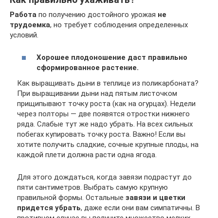
Работа
по получению достойного урожая
не
трудоемка
, но требует соблюдения определенных
условий.
Хорошее плодоношение даст правильно
сформированное растение.
Как выращивать дыни в теплице из поликарбоната?
При выращивании дыни над пятым листочком
прищипывают точку роста (как на огурцах). Недели
через полторы — две появятся отростки нижнего
ряда. Слабые тут же надо убрать. На всех сильных
побегах купировать точку роста. Важно! Если вы
хотите получить сладкие, сочные крупные плоды, на
каждой плети должна расти одна ягода.
Для этого дождаться, когда завязи подрастут до
пяти сантиметров. Выбрать самую крупную
правильной формы. Остальные
завязи и цветки
придется убрать
, даже если они вам симпатичны. В
противном случае вы получите множество мелких