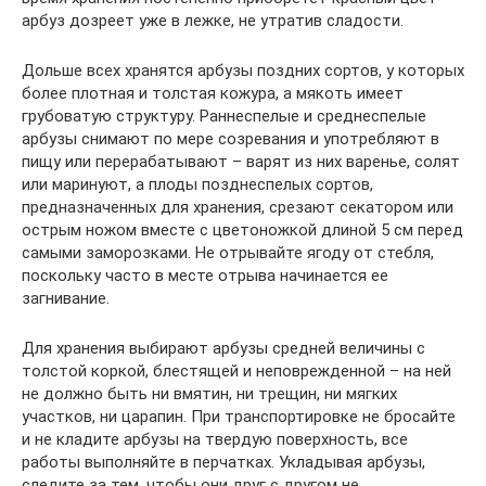
арбуз дозреет уже в лежке, не утратив сладости.
Дольше всех хранятся арбузы поздних сортов, у которых
более плотная и толстая кожура, а мякоть имеет
грубоватую структуру. Раннеспелые и среднеспелые
арбузы снимают по мере созревания и употребляют в
пищу или перерабатывают – варят из них варенье, солят
или маринуют, а плоды позднеспелых сортов,
предназначенных для хранения, срезают секатором или
острым ножом вместе с цветоножкой длиной 5 см перед
самыми заморозками. Не отрывайте ягоду от стебля,
поскольку часто в месте отрыва начинается ее
загнивание.
Для хранения выбирают арбузы средней величины с
толстой коркой, блестящей и неповрежденной – на ней
не должно быть ни вмятин, ни трещин, ни мягких
участков, ни царапин. При транспортировке не бросайте
и не кладите арбузы на твердую поверхность, все
работы выполняйте в перчатках. Укладывая арбузы,
следите за тем, чтобы они друг с другом не