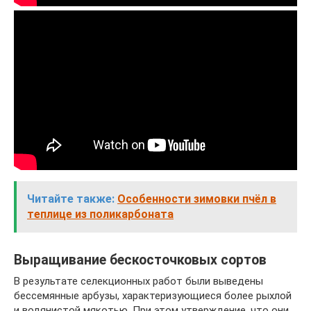
Читайте также:
Особенности зимовки пчёл в
теплице из поликарбоната
Выращивание бескосточковых сортов
В результате селекционных работ были выведены
бессемянные арбузы, характеризующиеся более рыхлой
и водянистой мякотью. При этом утверждение, что они