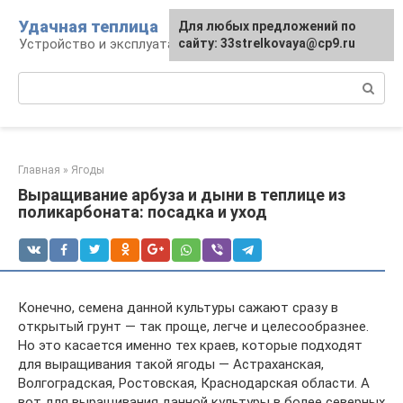
Перейти
Удачная теплица
Для любых предложений по
к
Устройство и эксплуатация теплиц
сайту: 33strelkovaya@cp9.ru
контенту
Поиск:
Главная
»
Ягоды
Выращивание арбуза и дыни в теплице из
поликарбоната: посадка и уход
Конечно, семена данной культуры сажают сразу в
открытый грунт — так проще, легче и целесообразнее.
Но это касается именно тех краев, которые подходят
для выращивания такой ягоды — Астраханская,
Волгоградская, Ростовская, Краснодарская области. А
вот для выращивания данной культуры в более северных