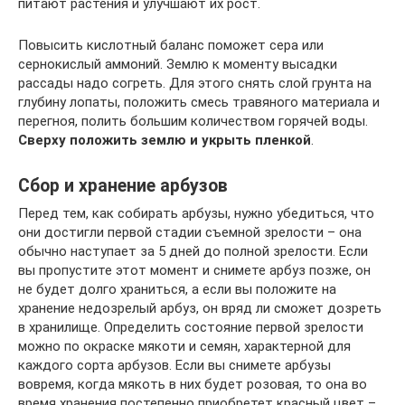
питают растения и улучшают их рост.
Повысить кислотный баланс поможет сера или
сернокислый аммоний. Землю к моменту высадки
рассады надо согреть. Для этого снять слой грунта на
глубину лопаты, положить смесь травяного материала и
перегноя, полить большим количеством горячей воды.
Сверху положить землю и укрыть пленкой
.
Сбор и хранение арбузов
Перед тем, как собирать арбузы, нужно убедиться, что
они достигли первой стадии съемной зрелости – она
обычно наступает за 5 дней до полной зрелости. Если
вы пропустите этот момент и снимете арбуз позже, он
не будет долго храниться, а если вы положите на
хранение недозрелый арбуз, он вряд ли сможет дозреть
в хранилище. Определить состояние первой зрелости
можно по окраске мякоти и семян, характерной для
каждого сорта арбузов. Если вы снимете арбузы
вовремя, когда мякоть в них будет розовая, то она во
время хранения постепенно приобретет красный цвет –