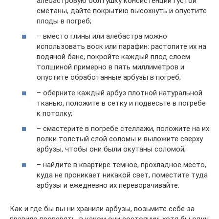
алебастровую болтушку консистенции густой
сметаны, дайте покрытию высохнуть и опустите
плоды в погреб;
– вместо глины или алебастра можно
использовать воск или парафин: растопите их на
водяной бане, покройте каждый плод слоем
толщиной примерно в пять миллиметров и
опустите обработанные арбузы в погреб;
– оберните каждый арбуз плотной натуральной
тканью, положите в сетку и подвесьте в погребе
к потолку;
– смастерите в погребе стеллажи, положите на их
полки толстый слой соломы и выложите сверху
арбузы, чтобы они были окутаны соломой;
– найдите в квартире темное, прохладное место,
куда не проникает никакой свет, поместите туда
арбузы и ежедневно их переворачивайте.
Как и где бы вы ни хранили арбузы, возьмите себе за
правило проверять, в каком они состоянии, хотя бы один