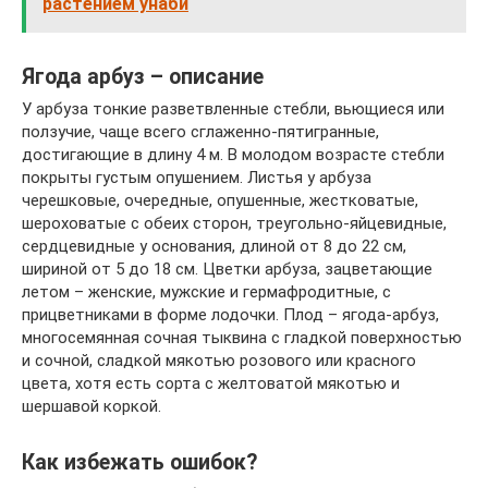
растением унаби
Ягода арбуз – описание
У арбуза тонкие разветвленные стебли, вьющиеся или
ползучие, чаще всего сглаженно-пятигранные,
достигающие в длину 4 м. В молодом возрасте стебли
покрыты густым опушением. Листья у арбуза
черешковые, очередные, опушенные, жестковатые,
шероховатые с обеих сторон, треугольно-яйцевидные,
сердцевидные у основания, длиной от 8 до 22 см,
шириной от 5 до 18 см. Цветки арбуза, зацветающие
летом – женские, мужские и гермафродитные, с
прицветниками в форме лодочки. Плод – ягода-арбуз,
многосемянная сочная тыквина с гладкой поверхностью
и сочной, сладкой мякотью розового или красного
цвета, хотя есть сорта с желтоватой мякотью и
шершавой коркой.
Как избежать ошибок?