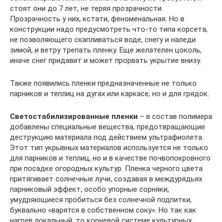
стоят они до 7 лет, не теряя прозрачности.
Прозрачность у них, кстати, феноменальная. Но в
конструкции надо предусмотреть что-то типа корсета,
не позволяющего скапливаться воде, снегу и наледи
зимой, и ветру трепать пленку. Еще желателен цоколь,
иначе снег придавит и может прорвать укрытие внизу.
Также появились пленки предназначенные не только
парников и теплиц на дугах или каркасе, но и для грядок.
Светостабилизированные пленки
– в состав полимера
добавлены специальные вещества, предотвращающие
деструкцию материала под действием ультрафиолета.
Этот тип укрывных материалов используется не только
для парников и теплиц, но и в качестве почвопокровного
при посадке огородных культур. Пленка черного цвета
притягивает солнечные лучи, создавая в междурядьях
парниковый эффект, особо упорные сорняки,
умудряющиеся пробиться без солнечной подпитки,
буквально «варятся в собственном соку». Но так как
нагрев локальный, то корневой системе культурных