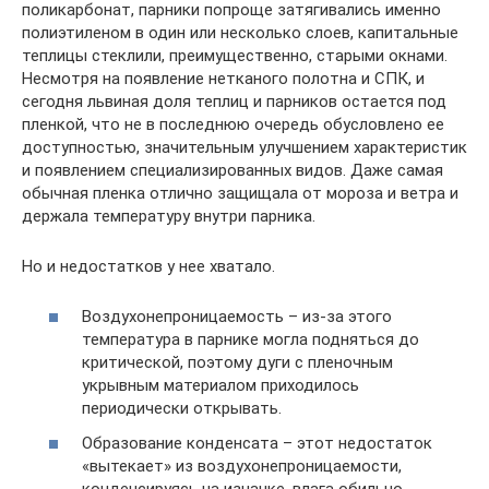
поликарбонат, парники попроще затягивались именно
полиэтиленом в один или несколько слоев, капитальные
теплицы стеклили, преимущественно, старыми окнами.
Несмотря на появление нетканого полотна и СПК, и
сегодня львиная доля теплиц и парников остается под
пленкой, что не в последнюю очередь обусловлено ее
доступностью, значительным улучшением характеристик
и появлением специализированных видов. Даже самая
обычная пленка отлично защищала от мороза и ветра и
держала температуру внутри парника.
Но и недостатков у нее хватало.
Воздухонепроницаемость – из-за этого
температура в парнике могла подняться до
критической, поэтому дуги с пленочным
укрывным материалом приходилось
периодически открывать.
Образование конденсата – этот недостаток
«вытекает» из воздухонепроницаемости,
конденсируясь на изнанке, влага обильно