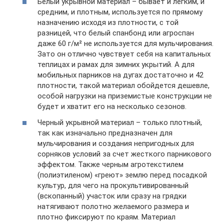
Белый укрывной материал – бывает и легким, и
средним, и плотным, используется по прямому
назначению исходя из плотности, с той
разницей, что белый спанбонд или агроспан
даже 60 г/м² не используется для мульчирования.
Зато он отлично чувствует себя на капитальных
теплицах и рамах для зимних укрытий. А для
мобильных парников на дугах достаточно и 42
плотности, такой материал обойдется дешевле,
особой нагрузки на приземистые конструкции не
будет и хватит его на несколько сезонов.
Черный укрывной материал – только плотный,
так как изначально предназначен для
мульчирования и создания непригодных для
сорняков условий за счет жесткого парникового
эффектом. Также черным агротекстилем
(полиэтиленом) «греют» землю перед посадкой
культур, для чего на прокультивированный
(вскопанный) участок или сразу на грядки
натягивают полотно желаемого размера и
плотно фиксируют по краям. Материал