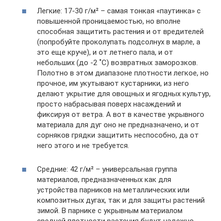
Легкие: 17-30 г/м² – самая тонкая «паутинка» с
повышенной проницаемостью, но вполне
способная защитить растения и от вредителей
(попробуйте проколупать подсолнух в марле, а
это еще круче), и от летнего пала, и от
небольших (до -2 ˚С) возвратных заморозков.
Полотно в этом диапазоне плотности легкое, но
прочное, им укутывают кустарники, из него
делают укрытие для овощных и ягодных культур,
просто набрасывая поверх насаждений и
фиксируя от ветра. А вот в качестве укрывного
материала для дуг оно не предназначено, и от
сорняков грядки защитить неспособно, да от
него этого и не требуется.
Средние: 42 г/м² – универсальная группа
материалов, предназначенных как для
устройства парников на металлических или
композитных дугах, так и для защиты растений
зимой. В парнике с укрывным материалом