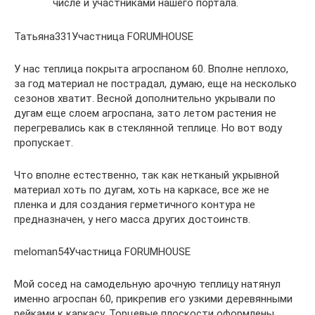
числе и участниками нашего портала.
Татьяна331Участница FORUMHOUSE
У нас теплица покрыта агроспаном 60. Вполне неплохо,
за год материал не пострадал, думаю, еще на несколько
сезонов хватит. Весной дополнительно укрывали по
дугам еще слоем агроспана, зато летом растения не
перегревались как в стеклянной теплице. Но вот воду
пропускает.
Что вполне естественно, так как нетканый укрывной
материал хоть по дугам, хоть на каркасе, все же не
пленка и для создания герметичного контура не
предназначен, у него масса других достоинств.
meloman54Участница FORUMHOUSE
Мой сосед на самодельную арочную теплицу натянул
именно агроспан 60, прикрепив его узкими деревянными
рейками к каркасу. Торцевые плоскости оформлены