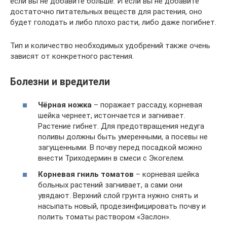
если вы не добавите больше. И если вы не добавите
достаточно питательных веществ для растения, оно
будет голодать и либо плохо расти, либо даже погибнет.
Тип и количество необходимых удобрений также очень
зависят от конкретного растения.
Болезни и вредители
Чёрная ножка
– поражает рассаду, корневая
шейка чернеет, истончается и загнивает.
Растение гибнет. Для предотвращения недуга
поливы должны быть умеренными, а посевы не
загущенными. В почву перед посадкой можно
внести Триходермин в смеси с Экогелем.
Корневая гниль томатов
– корневая шейка
больных растений загнивает, а сами они
увядают. Верхний слой грунта нужно снять и
насыпать новый, продезинфицировать почву и
полить томаты раствором «Заслон».