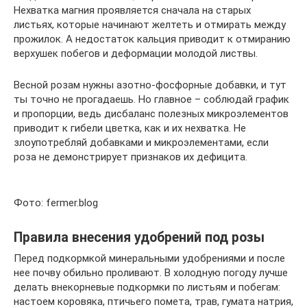
Нехватка магния проявляется сначала на старых
листьях, которые начинают желтеть и отмирать между
прожилок. А недостаток кальция приводит к отмиранию
верхушек побегов и деформации молодой листвы.
Весной розам нужны азотно-фосфорные добавки, и тут
ты точно не прогадаешь. Но главное – соблюдай график
и пропорции, ведь дисбаланс полезных микроэлементов
приводит к гибели цветка, как и их нехватка. Не
злоупотребляй добавками и микроэлементами, если
роза не демонстрирует признаков их дефицита.
Фото: fermer.blog
Правила внесения удобрений под розы
Перед подкормкой минеральными удо­брениями и после
нее почву обильно проливают. В холодную погоду лучше
делать вне­корневые подкормки по листьям и по­бегам:
настоем коровяка, птичьего помета, трав, гумата натрия,