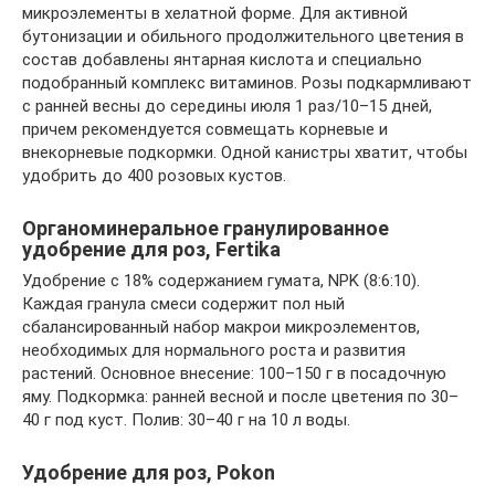
микроэ­лементы в хелатной форме. Для активной
бутонизации и обильного продолжитель­ного цветения в
состав добавлены янтар­ная кислота и специально
подобранный комплекс витаминов. Розы подкармлива­ют
с ранней весны до середины июля 1 раз/10–15 дней,
причем рекомендуется совмещать корневые и
внекорневые под­кормки. Одной канистры хватит, чтобы
удобрить до 400 розовых кустов.
Органоминеральное гранулирован­ное
удобрение для роз, Fertika
Удобрение с 18% содержанием гумата, NPK (8:6:10).
Каждая гранула смеси содер­жит пол ный
сбалансированный набор ма­кро­и микроэлементов,
необходимых для нормального роста и развития
растений. Основное внесение: 100–150 г в посадоч­ную
яму. Подкормка: ранней весной и по­сле цветения по 30–
40 г под куст. Полив: 30–40 г на 10 л воды.
Удобрение для роз, Pokon