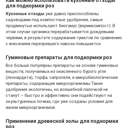
Как можно использовать кухонные отходы
для подкормки роз
Кухонные отходы
уже давно приспособлены
садоводами под компостные удобрения, самые
продвинутые используют биогумус (вермикомпост). В
этом случае органика перерабатывается дождевыми
червями, в результате содержание гуматов по сравнению
с внесением перепревшего навоза повышается.
Гуминовые препараты для подкормки роз
Все больше популярны препараты на основе гуминовых
веществ, получаемых из окисленного бурого угля
(леонардита), торфа, сапропеля, и микробиологические
препараты, содержащие микроорганизмы.Такие
удобрения экологичны, но волшебной палочкой не
станут – быстро и эффективно они подействуют на
окультуренных почвах, где уже созданы условия для
жизни микроорганизмов.
Применение древесной золы для подкормки
роз