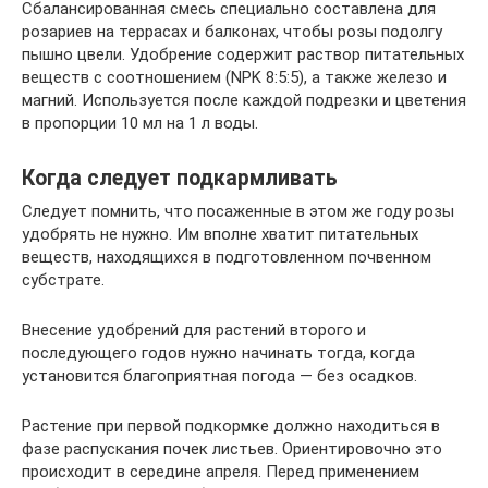
Сбалансированная смесь специально со­ставлена для
розариев на террасах и бал­конах, чтобы розы подолгу
пышно цвели. Удобрение содержит раствор питатель­ных
веществ с соотношением (NPK 8:5:5), а также железо и
магний. Используется после каждой подрезки и цветения
в про­порции 10 мл на 1 л воды.
Когда следует подкармливать
Следует помнить, что посаженные в этом же году розы
удобрять не нужно. Им вполне хватит питательных
веществ, находящихся в подготовленном почвенном
субстрате.
Внесение удобрений для растений второго и
последующего годов нужно начинать тогда, когда
установится благоприятная погода — без осадков.
Растение при первой подкормке должно находиться в
фазе распускания почек листьев. Ориентировочно это
происходит в середине апреля. Перед применением