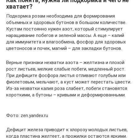
Как понять, нужна ли подкормка и чего не
хватает?
Подкормка розам необходима для формирования
объемных и здоровых бутонов в большом количестве.
Кустам постоянно нужен азот, который стимулирует
наращивание побегов и зеленой массы. А еще – калий
для иммунитета и влагообмена, фосфор для здоровых
цветоносов и почек, магний – для закладки бутонов.
Верные признаки нехватки азота – желтизна и плохой
рост листьев, мелкие слабые побеги, медленный рост.
При дефиците фосфора листья отливают голубым или
фиолетовым, мельчают, а куст может перестать цвести.
Из-за нехватки калия роза слабеет, побеги становятся
короткими, а бутоны – кривыми и деформированными.
Фото: zen.yandex.ru
Дефицит железа приводит к хлорозу молодых листьев,
когда пластина желтеет, а прожилки остаются яркими.