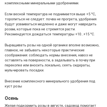
комплекс­ными минеральными удобрениями.
Если весной температура не поднима­ется выше +5 °С,
торопиться не следу­ет: почва не прогрета, удобрения
будут усваиваться медленно и даже могут на­вредить
розам, которые пока не стре­мятся расти.
Рекомендуется дождаться температуры +10…+15 °С. 
Выращивать розы на одной органике вполне возможно,
главное, не забывать некоторые практические
соображе­ния: соблюдать нормы внесения, навоз не
оставлять на поверхности, а заделы­вать в почву при
перекопке или вносить локально, сеять сидераты,
мульчиро­вать посадки.
Внесение комплексного минерального удобрения под
куст розы
Осень
Желая подкормить розы в августе, садовод помогает