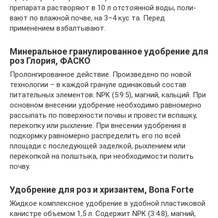
препарата растворяют в 10 л отстоянной воды, поли­
вают по влажной почве, на 3–4 кус та. Пе­ред
применением взбалтывают.
Минеральное гранулированное удобрение для
роз Глория, ФАСКО
Пролонгированное действие. Произведе­но по новой
технологии – в каждой гра­нуле одинаковый состав
питательных эле­ментов: NPK (5:9:5), магний, кальций. При
основном внесении удобрение не­обходимо равномерно
рассыпать по по­верхности почвы и провести вспашку,
пе­рекопку или рыхление. При внесении удобрения в
подкормку равномерно рас­пределить его по всей
площади с последу­ющей заделкой, рыхлением или
перекоп­кой на полштыка, при необходимости по­лить
почву.
Удобрение для роз и хризантем, Bona Forte
Жидкое комплексное удобрение в удоб­ной пластиковой
канистре объемом 1,5 л. Содержит NPK (3:4:8), магний,