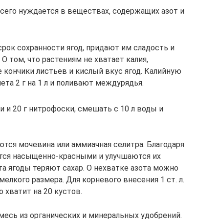
сего нуждается в веществах, содержащих азот и
рок сохранности ягод, придают им сладость и
О том, что растениям не хватает калия,
кончики листьев и кислый вкус ягод. Калийную
ета 2 г на 1 л и поливают междурядья.
и и 20 г нитрофоски, смешать с 10 л воды и
тся мочевина или аммиачная селитра. Благодаря
ятся насыщенно-красными и улучшаются их
а ягоды теряют сахар. О нехватке азота можно
елкого размера. Для корневого внесения 1 ст. л.
 хватит на 20 кустов.
есь из органических и минеральных удобрений.