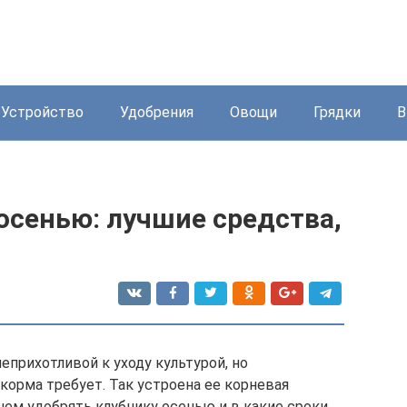
Устройство
Удобрения
Овощи
Грядки
В
осенью: лучшие средства,
еприхотливой к уходу культурой, но
корма требует. Так устроена ее корневая
 чем удобрять клубнику осенью и в какие сроки