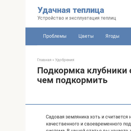
Перейти
Удачная теплица
к
контенту
Устройство и эксплуатация теплиц
Проблемы
Цветы
Ягоды
Главная
»
Удобрения
Подкормка клубники 
чем подкормить
Садовая земляника хоть и считается н
качественного и своевременного под
система. В нашей статье вы узнаете,