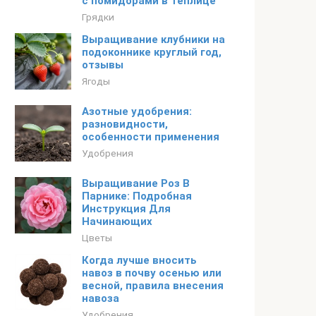
с помидорами в теплице
Грядки
Выращивание клубники на
подоконнике круглый год,
отзывы
Ягоды
Азотные удобрения:
разновидности,
особенности применения
Удобрения
Выращивание Роз В
Парнике: Подробная
Инструкция Для
Начинающих
Цветы
Когда лучше вносить
навоз в почву осенью или
весной, правила внесения
навоза
Удобрения