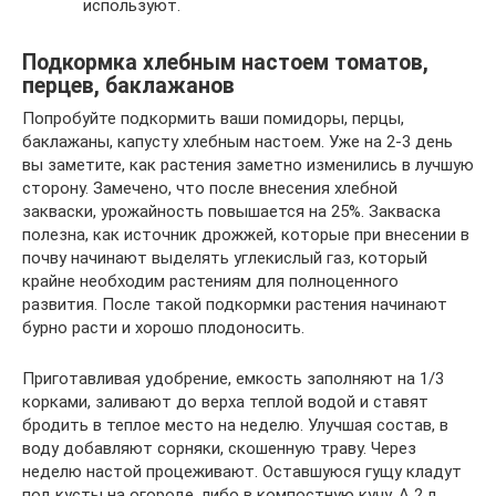
используют.
Подкормка хлебным настоем томатов,
перцев, баклажанов
Попробуйте подкормить ваши помидоры, перцы,
баклажаны, капусту хлебным настоем. Уже на 2-3 день
вы заметите, как растения заметно изменились в лучшую
сторону. Замечено, что после внесения хлебной
закваски, урожайность повышается на 25%. Закваска
полезна, как источник дрожжей, которые при внесении в
почву начинают выделять углекислый газ, который
крайне необходим растениям для полноценного
развития. После такой подкормки растения начинают
бурно расти и хорошо плодоносить.
Приготавливая удобрение, емкость заполняют на 1/3
корками, заливают до верха теплой водой и ставят
бродить в теплое место на неделю. Улучшая состав, в
воду добавляют сорняки, скошенную траву. Через
неделю настой процеживают. Оставшуюся гущу кладут
под кусты на огороде, либо в компостную кучу. А 2 л