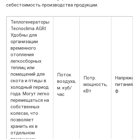
себестоимость производства продукции.
Теплогенераторы
Tecnoclima AGRI
Удобны для
организации
временного
отопления
легкосборных
теплиц или
помещений для
Поток
Потр.
Напряжени
скота и птицы в
воздуха,
мощность,
питания, В
холодный период
м. куб/
кВт
ф
года. Могут легко
час
перемещаться на
собственных
колесах, что
позволяет
хранить их в
отдельном