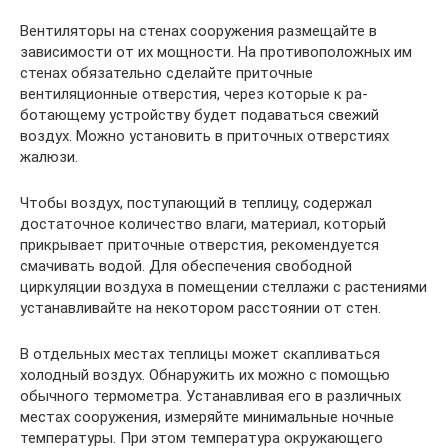
Вентиляторы на стенах сооружения размещайте в
зависимости от их мощности. На противополож­ных им
стенах обязательно сделайте приточные
вентиляционные отверстия, через которые к ра­
ботающему устройству будет подаваться свежий
воздух. Можно установить в приточных отвер­стиях
жалюзи.
Чтобы воздух, поступающий в теплицу, содер­жал
достаточное количество влаги, материал, кото­рый
прикрывает приточные отверстия, рекоменду­ется
смачивать водой. Для обеспечения свободной
циркуляции воздуха в помещении стеллажи с рас­тениями
устанавливайте на некотором расстоянии от стен.
В отдельных местах теплицы может скапливать­ся
холодный воздух. Обнаружить их можно с по­мощью
обычного термометра. Устанавливая его в раз­личных
местах сооружения, измеряйте минимальные ночные
температуры. При этом температура окружа­ющего