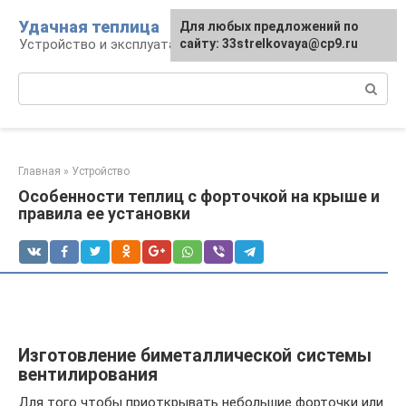
Перейти
Удачная теплица
Для любых предложений по
к
Устройство и эксплуатация теплиц
сайту: 33strelkovaya@cp9.ru
контенту
Поиск:
Главная
»
Устройство
Особенности теплиц с форточкой на крыше и
правила ее установки
Изготовление биметаллической системы
вентилирования
Для того чтобы приоткрывать небольшие форточки или