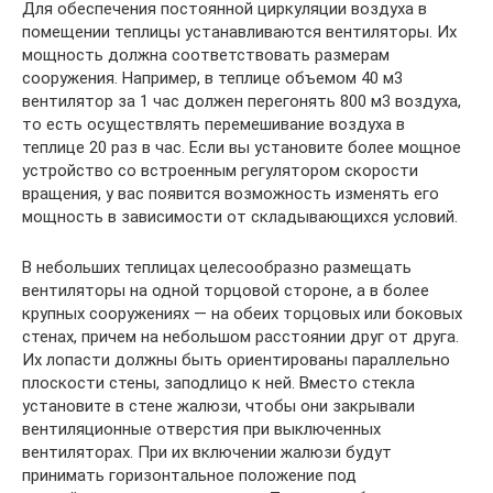
Для обеспечения постоянной циркуляции возду­ха в
помещении теплицы устанавливаются венти­ляторы. Их
мощность должна соответствовать раз­мерам
сооружения. Например, в теплице объемом 40 м3
вентилятор за 1 час должен перегонять 800 м3 воздуха,
то есть осуществлять перемешивание воз­духа в
теплице 20 раз в час. Если вы установите бо­лее мощное
устройство со встроенным регулятором скорости
вращения, у вас появится возможность изменять его
мощность в зависимости от склады­вающихся условий.
В небольших теплицах целесообразно размещать
вентиляторы на одной торцовой стороне, а в более
крупных сооружениях — на обеих торцовых или боковых
стенах, причем на небольшом расстоянии друг от друга.
Их лопасти должны быть ориенти­рованы параллельно
плоскости стены, заподлицо к ней. Вместо стекла
установите в стене жалюзи, чтобы они закрывали
вентиляционные отверстия при выключенных
вентиляторах. При их включе­нии жалюзи будут
принимать горизонтальное по­ложение под