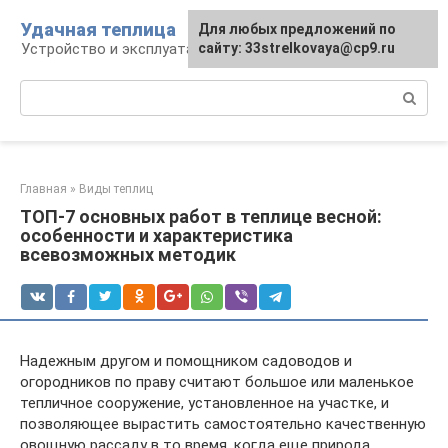
Перейти
Удачная теплица
Для любых предложений по
к
Устройство и эксплуатация теплиц
сайту: 33strelkovaya@cp9.ru
контенту
Поиск:
Главная
»
Виды теплиц
ТОП-7 основных работ в теплице весной:
особенности и характеристика
всевозможных методик
Надежным другом и помощником садоводов и
огородников по праву считают большое или маленькое
тепличное сооружение, установленное на участке, и
позволяющее вырастить самостоятельно качественную
овощную рассаду в то время, когда еще природа