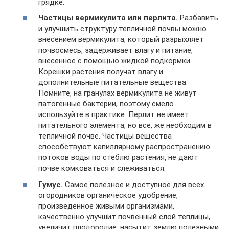
грядке.
Частицы вермикулита или перлита.
Разбавить
и улучшить структуру тепличной почвы можно
внесением вермикулита, который разрыхляет
почвосмесь, задерживает влагу и питание,
внесенное с помощью жидкой подкормки.
Корешки растения получат влагу и
дополнительные питательные вещества.
Помните, на гранулах вермикулита не живут
патогенные бактерии, поэтому смело
используйте в практике. Перлит не имеет
питательного элемента, но все, же необходим в
тепличной почве. Частицы вещества
способствуют капиллярному распространению
потоков воды по стеблю растения, не дают
почве комковаться и слеживаться.
Гумус.
Самое полезное и доступное для всех
огородников органическое удобрение,
произведенное живыми организмами,
качественно улучшит почвенный слой теплицы,
увеличит плодородие, насытит землю полезными