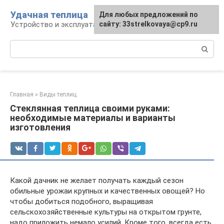
Перейти
Удачная теплица
Для любых предложений по
к
Устройство и эксплуатация теплиц
сайту: 33strelkovaya@cp9.ru
контенту
Поиск:
Главная
»
Виды теплиц
Стеклянная теплица своими руками:
необходимые материалы и варианты
изготовления
Какой дачник не желает получать каждый сезон
обильные урожаи крупных и качественных овощей? Но
чтобы добиться подобного, выращивая
сельскохозяйственные культуры на открытом грунте,
надо приложить немало усилий. Кроме того, всегда есть