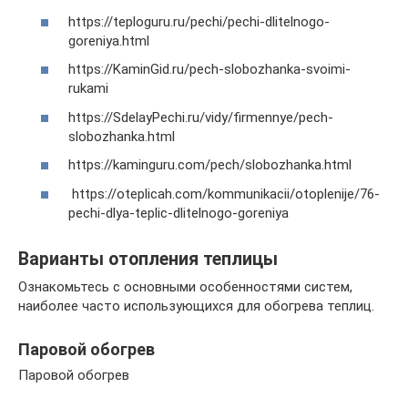
https://teploguru.ru/pechi/pechi-dlitelnogo-
goreniya.html
https://KaminGid.ru/pech-slobozhanka-svoimi-
rukami
https://SdelayPechi.ru/vidy/firmennye/pech-
slobozhanka.html
https://kaminguru.com/pech/slobozhanka.html
https://oteplicah.com/kommunikacii/otoplenije/76-
pechi-dlya-teplic-dlitelnogo-goreniya
Варианты отопления теплицы
Ознакомьтесь с основными особенностями систем,
наиболее часто использующихся для обогрева теплиц.
Паровой обогрев
Паровой обогрев