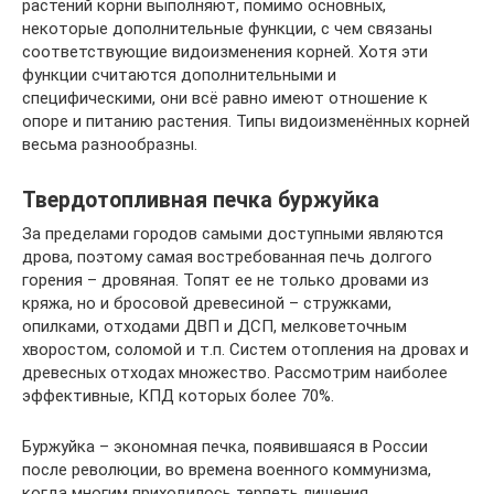
растений корни выполняют, помимо основных,
некоторые дополнительные функции, с чем связаны
соответствующие видоизменения корней. Хотя эти
функции считаются дополнительными и
специфическими, они всё равно имеют отношение к
опоре и питанию растения. Типы видоизменённых корней
весьма разнообразны.
Твердотопливная печка буржуйка
За пределами городов самыми доступными являются
дрова, поэтому самая востребованная печь долгого
горения – дровяная. Топят ее не только дровами из
кряжа, но и бросовой древесиной – стружками,
опилками, отходами ДВП и ДСП, мелковеточным
хворостом, соломой и т.п. Систем отопления на дровах и
древесных отходах множество. Рассмотрим наиболее
эффективные, КПД которых более 70%.
Буржуйка – экономная печка, появившаяся в России
после революции, во времена военного коммунизма,
когда многим приходилось терпеть лишения.