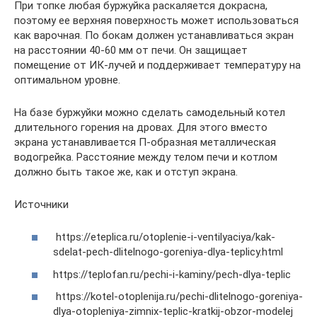
При топке любая буржуйка раскаляется докрасна,
поэтому ее верхняя поверхность может использоваться
как варочная. По бокам должен устанавливаться экран
на расстоянии 40-60 мм от печи. Он защищает
помещение от ИК-лучей и поддерживает температуру на
оптимальном уровне.
На базе буржуйки можно сделать самодельный котел
длительного горения на дровах. Для этого вместо
экрана устанавливается П-образная металлическая
водогрейка. Расстояние между телом печи и котлом
должно быть такое же, как и отступ экрана.
Источники
https://eteplica.ru/otoplenie-i-ventilyaciya/kak-
sdelat-pech-dlitelnogo-goreniya-dlya-teplicy.html
https://teplofan.ru/pechi-i-kaminy/pech-dlya-teplic
https://kotel-otoplenija.ru/pechi-dlitelnogo-goreniya-
dlya-otopleniya-zimnix-teplic-kratkij-obzor-modelej