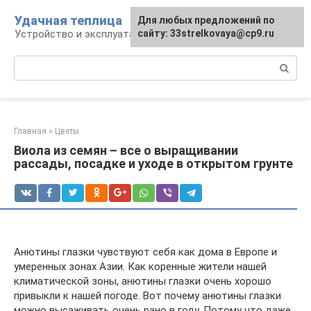
Перейти
Удачная теплица
Для любых предложений по
к
Устройство и эксплуатация теплиц
сайту: 33strelkovaya@cp9.ru
контенту
Поиск:
Главная
»
Цветы
Виола из семян – все о выращивании
рассады, посадке и уходе в открытом грунте
Анютины глазки чувствуют себя как дома в Европе и
умеренных зонах Азии. Как коренные жители нашей
климатической зоны, анютины глазки очень хорошо
привыкли к нашей погоде. Вот почему анютины глазки
можно высаживать очень рано в году. Потому что даже