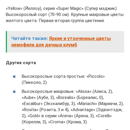
«Yellow» (Йеллоу), серия «Super Magic» (Супер мэджик).
Высокорослый сорт (70-90 см). Крупные махровые цветы
желтого цвета. Первая-вторая группа цветения.
Читайте также:
Яркие и утонченные цветы
немофила для дачных клумб
Другие сорта
Высокорослые сорта простые: «Piccolo»
(Пикколо, 2).
Высокорослые махровые: «Alissa» (Алиса, 2),
«Aube» (Аубе, 3), «Borealis» (Бореалис, 0),
«Excalibur» (Экскалибур, 3), «Mariachi» (Мариачи, 2),
«Rosita» (Розита, 3 и 4), «Advantage» (Эдвэнтэдж,
2), «Gold» в серии «Arena» (Арена, 3), «Corelli»
(Корелли, 3), «Croma» (Крома, 3).