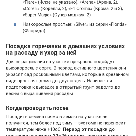
«Flare» (Флэе, не указано). «Arena» (Арена, 2),
«Corelli» (Корелли, 2), «F1 Croma» (Крома, 2 и 3),
«Super Magic» (Супер мэджик, 2).
Низкорослые простые: «Silver» из серии «Florida»
(Флорида).
Посадка горечавки в домашних условиях
на рассаду и уход за ней
Для выращивания на участке прекрасно подойдут
высокорослые сорта. В период активного цветения они
украсят сад роскошными цветами, которые в срезанном
виде простоят дома до двух недель. Начинается
подготовка к высадке в открытый грунт задолго до
весны с выращивания рассады.
Когда проводить посев
Посадить семена прямо в землю на участке не
получится, тем более под зиму — эустома не переносит
температуры ниже +10оС.
Период от посадки до
цветения занимает 22–26 недель, поэтому высадку