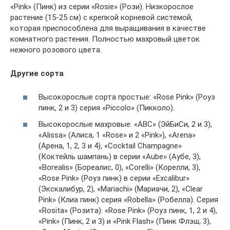
«Pink» (Пинк) из серии «Rosie» (Рози). Низкорослое
растение (15-25 см) с крепкой корневой системой,
которая приспособлена для выращивания в качестве
комнатного растения. Полностью махровый цветок
нежного розового цвета.
Другие сорта
Высокорослые сорта простые: «Rose Pink» (Роуз
пинк, 2 и 3) серия «Piccolo» (Пикколо).
Высокорослые махровые: «ABC» (ЭйБиСи, 2 и 3),
«Alissa» (Алиса, 1 «Rose» и 2 «Pink»), «Arena»
(Арена, 1, 2, 3 и 4), «Cocktail Champagne»
(Коктейль шампань) в серии «Aube» (Аубе, 3),
«Borealis» (Бореалис, 0), «Corelli» (Корелли, 3),
«Rose Pink» (Роуз пинк) в серии «Excalibur»
(Экскалибур, 2), «Mariachi» (Мариачи, 2), «Clear
Pink» (Клиа пинк) серия «Robella» (Робелла). Серия
«Rosita» (Розита): «Rose Pink» (Роуз пинк, 1, 2 и 4),
«Pink» (Пинк, 2 и 3) и «Pink Flash» (Пинк Флэш, 3),