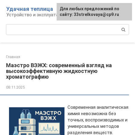
Перейти
Удачная теплица
Для любых предложений по
к
Устройство и эксплуатация теплиц
сайту: 33strelkovaya@cp9.ru
контенту
Поиск:
Главная
Маэстро ВЭЖХ: современный взгляд на
высокоэффективную жидкостную
хроматографию
08.11.2025
Современная аналитическая
химия невозможна без
точных, воспроизводимых и
универсальных методов
разделения веществ.