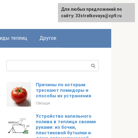
Для любых предложений по
сайту: 33strelkovaya@cp9.ru
иды теплиц
Другое
Поиск:
Причины по которым
трескают помидоры и
способы их устранения
Овощи
Устройство капельного
полива в теплице своими
руками: из бочки,
пластиковой бутылки и