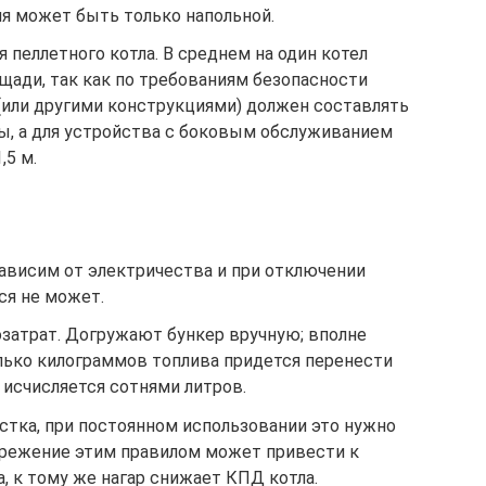
ия может быть только напольной.
 пеллетного котла. В среднем на один котел
щади, так как по требованиям безопасности
(или другими конструкциями) должен составлять
ны, а для устройства с боковым обслуживанием
,5 м.
ависим от электричества и при отключении
ся не может.
озатрат. Догружают бункер вручную; вполне
лько килограммов топлива придется перенести
а исчисляется сотнями литров.
истка, при постоянном использовании это нужно
ебрежение этим правилом может привести к
, к тому же нагар снижает КПД котла.