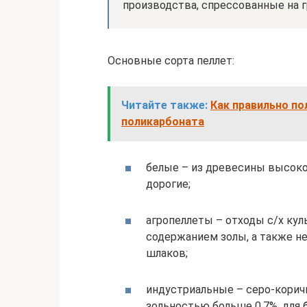
производства, спрессованные на г
Основные сорта пеллет:
Читайте также:
Как правильно по
поликарбоната
белые – из древесины высоког
дорогие;
агропеллеты – отходы с/х кул
содержанием золы, а также н
шлаков;
индустриальные – серо-корич
зольностью больше 0,7%, для