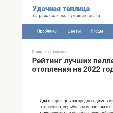
Перейти
Удачная теплица
к
контенту
Устройство и эксплуатация теплиц
Проблемы
Цветы
Ягоды
Главная
»
Устройство
Рейтинг лучших пелл
отопления на 2022 го
Для владельцев загородных домов ил
отоплению, серьёзным вопросом ста
микроклимата в условиях суровой ро