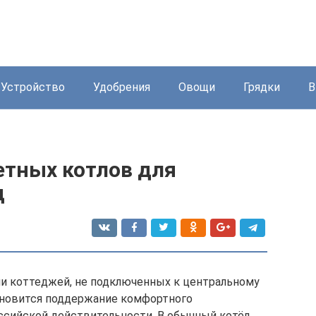
Устройство
Удобрения
Овощи
Грядки
В
етных котлов для
д
и коттеджей, не подключенных к центральному
новится поддержание комфортного
ссийской действительности. В обычный котёл