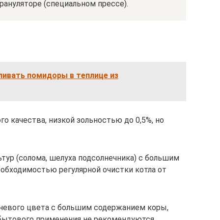
рануляторе (специальном прессе).
ливать помидоры в теплице из
о качества, низкой зольностью до 0,5%, но
ьтур (солома, шелуха подсолнечника) с большим
еобходимостью регулярной очистки котла от
невого цвета с большим содержанием коры,
 бытового применения не рекомендуются.