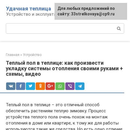
Перейти
Удачная теплица
Для любых предложений по
к
Устройство и эксплуатация теплиц
сайту: 33strelkovaya@cp9.ru
контенту
Поиск:
Главная
»
Устройство
Теплый пол в теплице: как произвести
укладку системы отопления своими руками +
схемы, видео
Теплый пол в теплице – это отличный способ
обеспечить растениям теплую зимовку. Процесс
устройства теплого пола очень похож на монтаж
отопления в доме или квартире, к тому же для работы
используются такие же средства. Но есть одно отличие