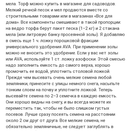
мела. Торф можно купить в магазине для садоводов.
Мелкий речной песок и мел продаются вместе со
строительными товарами или в магазинах «Все для
дома». Все компоненты смешивают в такой пропорции:
на ведро торфа берут пакет песка (1–2 кг) и 2 стакана
мела (или литровую банку просеянной золы). Я добавляю
в смесь еще 1 ч. ложку порошковой фракции
универсального удобрения AVA. При применении золы
можно не вносить это удобрение. Если у вас нет золы
или AVA, используйте 1 ст. ложку азофоски. Этой смесью
надо заполнить емкость до самого верха, хорошо
промочить ее водой, уплотнить столовой ложкой.
Прежде чем высевать очень мелкие семена любой
земляники, принесите с улицы немного снега, насыпьте
тонким слоем на почву и уплотните ложкой. Теперь
высевайте семена по 2–3 семечка в каждую емкость.
Они хорошо видны на снегу, и вы всегда можете их
переместить так, чтобы не было слишком густых
посевов. Лучше сразу посеять семена на расстоянии
около 2 см друг от друга. Все мелкие семена, не
обязательно земляничные, не следует заглублять в