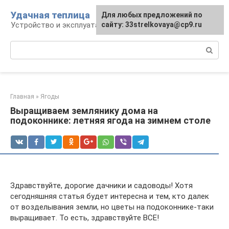
Перейти
Удачная теплица
Для любых предложений по
к
Устройство и эксплуатация теплиц
сайту: 33strelkovaya@cp9.ru
контенту
Поиск:
Главная
»
Ягоды
Выращиваем землянику дома на
подоконнике: летняя ягода на зимнем столе
Здравствуйте, дорогие дачники и садоводы! Хотя
сегодняшняя статья будет интересна и тем, кто далек
от возделывания земли, но цветы на подоконнике-таки
выращивает. То есть, здравствуйте ВСЕ!