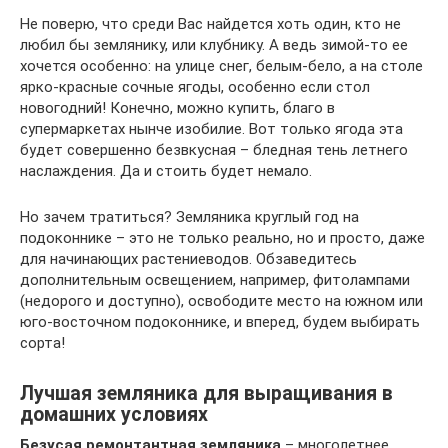
Не поверю, что среди Вас найдется хоть один, кто не
любил бы землянику, или клубнику. А ведь зимой-то ее
хочется особенно: на улице снег, белым-бело, а на столе
ярко-красные сочные ягоды, особенно если стол
новогодний! Конечно, можно купить, благо в
супермаркетах нынче изобилие. Вот только ягода эта
будет совершенно безвкусная – бледная тень летнего
наслаждения. Да и стоить будет немало.
Но зачем тратиться? Земляника круглый год на
подоконнике – это не только реально, но и просто, даже
для начинающих растениеводов. Обзаведитесь
дополнительным освещением, например, фитолампами
(недорого и доступно), освободите место на южном или
юго-восточном подоконнике, и вперед, будем выбирать
сорта!
Лучшая земляника для выращивания в
домашних условиях
Безусая ремонтантная земляника
– многолетнее