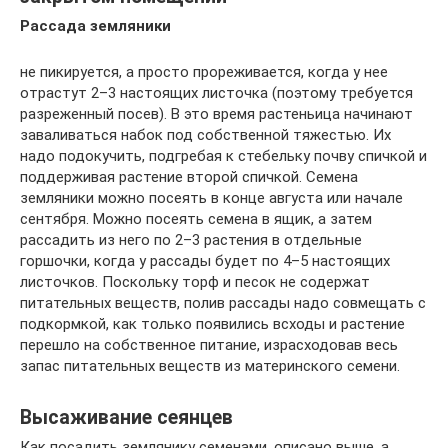
Рассада земляники
не пикируется, а просто прореживается, когда у нее
отрастут 2–3 настоящих листочка (поэтому требуется
разреженный посев). В это время растеньица начинают
заваливаться набок под собственной тяжестью. Их
надо подокучить, подгребая к стебельку почву спичкой и
поддерживая растение второй спичкой. Семена
земляники можно посеять в конце августа или начале
сентября. Можно посеять семена в ящик, а затем
рассадить из него по 2–3 растения в отдельные
горшочки, когда у рассады будет по 4–5 настоящих
листочков. Поскольку торф и песок не содержат
питательных веществ, полив рассады надо совмещать с
подкормкой, как только появились всходы и растение
перешло на собственное питание, израсходовав весь
запас питательных веществ из материнского семени.
Высаживание сеянцев
Как посадить землянику семенами, описано выше, а