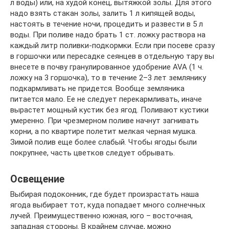
л воды) или, на худой конец, вытяжкой золы. Для этого
надо взять стакан золы, залить 1 л кипящей воды,
настоять в течение ночи, процедить и развести в 5 л
воды. При поливе надо брать 1 ст. ложку раствора на
каждый литр поливки-подкормки. Если при посеве сразу
в горшочки или пересадке сеянцев в отдельную тару вы
внесете в почву гранулированное удобрение AVA (1 ч.
ложку на 3 горшочка), то в течение 2–3 лет землянику
подкармливать не придется. Вообще земляника
питается мало. Ее не следует перекармливать, иначе
вырастет мощный кустик без ягод. Поливают кустики
умеренно. При чрезмерном поливе начнут загнивать
корни, а по квартире полетит мелкая черная мушка.
Зимой полив еще более слабый. Чтобы ягоды были
покрупнее, часть цветков следует обрывать.
Освещение
Выбирая подоконник, где будет произрастать наша
ягода выбирает тот, куда попадает много солнечных
лучей. Преимущественно южная, юго – восточная,
западная стороны. В крайнем случае, можно