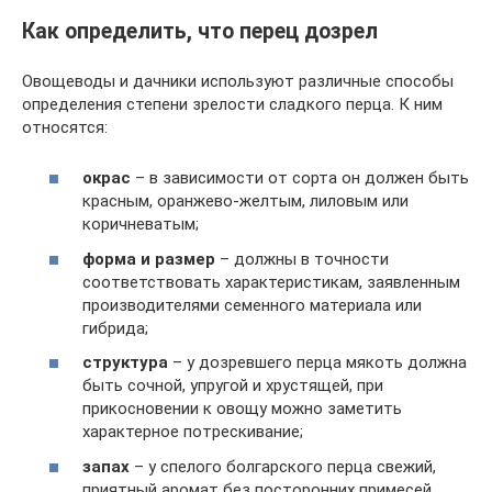
Как определить, что перец дозрел
Овощеводы и дачники используют различные способы
определения степени зрелости сладкого перца. К ним
относятся:
окрас
– в зависимости от сорта он должен быть
красным, оранжево-желтым, лиловым или
коричневатым;
форма и размер
– должны в точности
соответствовать характеристикам, заявленным
производителями семенного материала или
гибрида;
структура
– у дозревшего перца мякоть должна
быть сочной, упругой и хрустящей, при
прикосновении к овощу можно заметить
характерное потрескивание;
запах
– у спелого болгарского перца свежий,
приятный аромат без посторонних примесей.