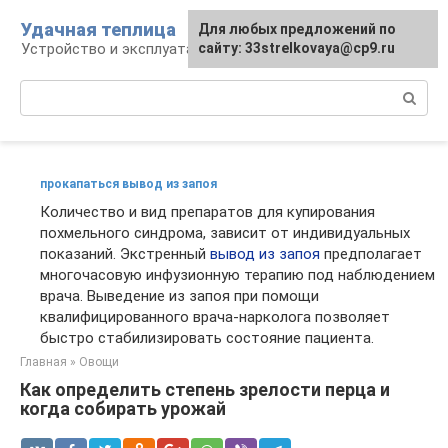
Перейти
Удачная теплица
Для любых предложений по
к
Устройство и эксплуатация теплиц
сайту: 33strelkovaya@cp9.ru
контенту
Поиск:
прокапаться вывод из запоя
Количество и вид препаратов для купирования
похмельного синдрома, зависит от индивидуальных
показаний. Экстренный
вывод из запоя
предполагает
многочасовую инфузионную терапию под наблюдением
врача. Выведение из запоя при помощи
квалифицированного врача-нарколога позволяет
быстро стабилизировать состояние пациента.
Главная
»
Овощи
Как определить степень зрелости перца и
когда собирать урожай