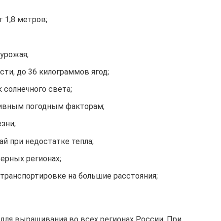
 1,8 метров;
урожая;
ти, до 36 килограммов ягод;
 солнечного света;
тивным погодным факторам;
зни;
й при недостатке тепла;
ерных регионах;
 транспортировке на большие расстояния;
ля выращивания во всех регионах России. При