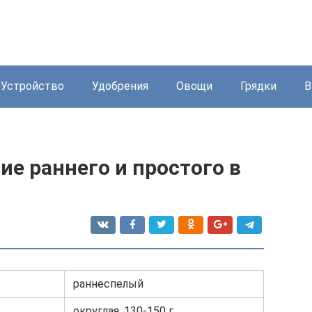
Устройство
Удобрения
Овощи
Грядки
В
ие раннего и простого в
раннеспелый
округлая, 130-150 г