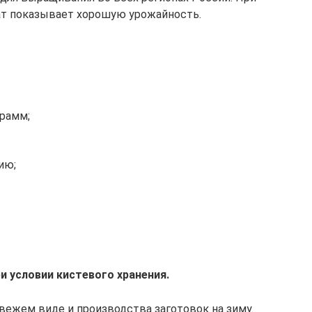
ат показывает хорошую урожайность.
грамм;
ию;
 условии кистевого хранения.
вежем виде и производства заготовок на зиму.