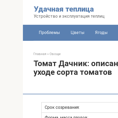
Перейти
Удачная теплица
к
контенту
Устройство и эксплуатация теплиц
Проблемы
Цветы
Ягоды
Главная
»
Овощи
Томат Дачник: описан
уходе сорта томатов
Срок созревания:
Форма, масса плодов: