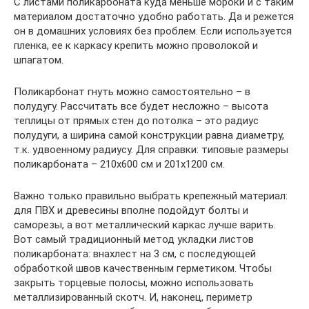
С листами поликарбоната куда меньше мороки и с таким
материалом достаточно удобно работать. Да и режется
он в домашних условиях без проблем. Если используется
пленка, ее к каркасу крепить можно проволокой и
шпагатом.
Поликарбонат гнуть можно самостоятельно – в
полудугу. Рассчитать все будет несложно – высота
теплицы от прямых стен до потолка – это радиус
полудуги, а ширина самой конструкции равна диаметру,
т.к. удвоенному радиусу. Для справки: типовые размеры
поликарбоната – 210х600 см и 201х1200 см.
Важно только правильно выбрать крепежный материал:
для ПВХ и древесины вполне подойдут болты и
саморезы, а вот металлический каркас лучше варить.
Вот самый традиционный метод укладки листов
поликарбоната: внахлест на 3 см, с последующей
обработкой швов качественным герметиком. Чтобы
закрыть торцевые полосы, можно использовать
металлизированный скотч. И, наконец, периметр