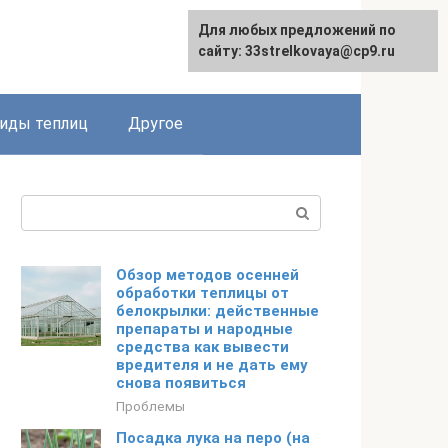
Для любых предложений по
сайту: 33strelkovaya@cp9.ru
иды теплиц
Другое
Поиск:
Обзор методов осенней
обработки теплицы от
белокрылки: действенные
препараты и народные
средства как вывести
вредителя и не дать ему
снова появиться
Проблемы
Посадка лука на перо (на