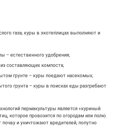
лого газа, куры в экотеплицах выполняют и
пы – естественного удобрения;
 из составляющих компоста;
рытом грунте – куры поедают насекомых;
ытого грунта – куры в поисках еды разгребают
хнологий пермакультуры является «куриный
иц, которое провозится по огородам или полю.
 почву и уничтожают вредителей, попутно