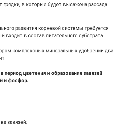
т грядки, в которые будет высажена рассада
льного развития корневой системы требуется
й входит в состав питательного субстрата.
ором комплексных минеральных удобрений два
нт.
в период цветения и образования завязей
й и фосфор.
ва завязей;