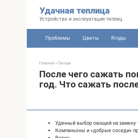
Перейти
Удачная теплица
к
контенту
Устройство и эксплуатация теплиц
Проблемы
Цветы
Ягоды
Главная
»
Овощи
После чего сажать п
год. Что сажать посл
Удачный выбор овощей на замену
Компаньоны и «добрые соседи» п
Видео