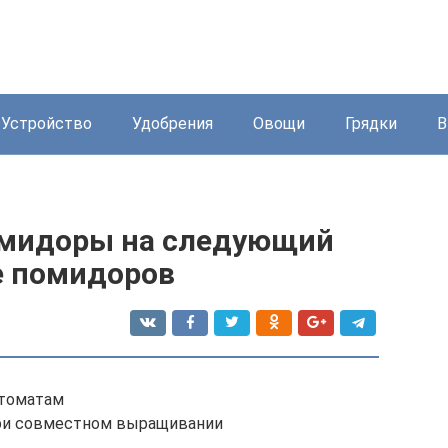
Устройство
Удобрения
Овощи
Грядки
В
омидоры на следующий
е помидоров
 томатам
ри совместном выращивании