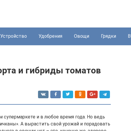
Устройство
Удобрения
Овощи
Грядки
В
рта и гибриды томатов
 супермаркете и в любое время года. Но ведь
пичканы». А вырастить свой урожай и порадовать
едного в овощах нет – это, конечно же, здорово.