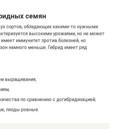
бридных семян
вух сортов, обладающих какими-то нужными
рактеризуется высокими урожаями, но не может
 имеет иммунитет против болезней, но
езон намного меньше. Гибрид имеет ряд
ям выращивания;
иям;
ачества по сравнению с догибридизацией;
е, плоды ровные.