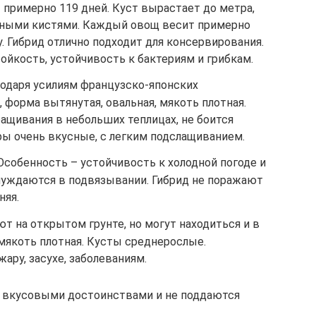
 примерно 119 дней. Куст вырастает до метра,
дными кистями. Каждый овощ весит примерно
. Гибрид отлично подходит для консервирования.
йкость, устойчивость к бактериям и грибкам.
годаря усилиям французско-японских
 форма вытянутая, овальная, мякоть плотная.
ащивания в небольших теплицах, не боится
ы очень вкусные, с легким подслащиванием.
Особенность – устойчивость к холодной погоде и
 нуждаются в подвязывании. Гибрид не поражают
няя.
 на открытом грунте, но могут находиться и в
мякоть плотная. Кусты среднерослые.
ару, засухе, заболеваниям.
 вкусовыми достоинствами и не поддаются