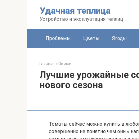
Перейти
Удачная теплица
к
контенту
Устройство и эксплуатация теплиц
Проблемы
Цветы
Ягоды
Главная
»
Овощи
Лучшие урожайные со
нового сезона
Томаты сейчас можно купить в любом
совершенно не понятно чем они « на
семью, зная, что ничего лишнего и вр