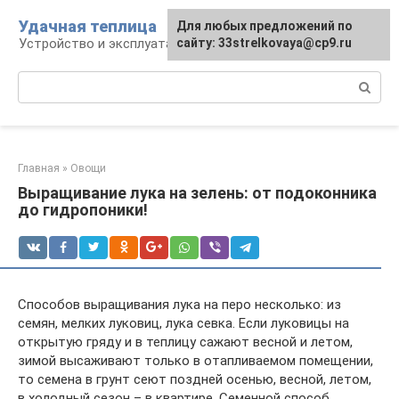
Перейти
Удачная теплица
Для любых предложений по
к
Устройство и эксплуатация теплиц
сайту: 33strelkovaya@cp9.ru
контенту
Поиск:
Главная
»
Овощи
Выращивание лука на зелень: от подоконника
до гидропоники!
Способов выращивания лука на перо несколько: из
семян, мелких луковиц, лука севка. Если луковицы на
открытую гряду и в теплицу сажают весной и летом,
зимой высаживают только в отапливаемом помещении,
то семена в грунт сеют поздней осенью, весной, летом,
в холодный сезон – в квартире. Семенной способ