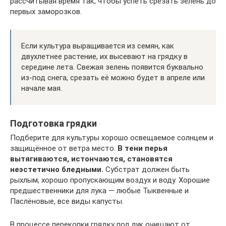
рассчитывая время так, чтобы успеть срезать зелень до
первых заморозков.
Если культура выращивается из семян, как
двухлетнее растение, их высевают на грядку в
середине лета. Свежая зелень появится буквально
из-под снега, срезать её можно будет в апреле или
начале мая.
Подготовка грядки
Подберите для культуры хорошо освещаемое солнцем и
защищённое от ветра место.
В тени перья
вытягиваются, истончаются, становятся
неэстетично бледными.
Субстрат должен быть
рыхлым, хорошо пропускающим воздух и воду. Хорошие
предшественники для лука — любые Тыквенные и
Паслёновые, все виды капусты.
В процессе перекопки грядку под лук очищают от