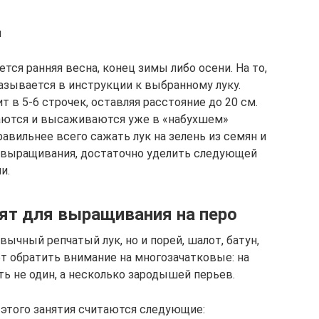
н
ся ранняя весна, конец зимы либо осени. На то,
азывается в инструкции к выбранному луку.
в 5-6 строчек, оставляя расстояние до 20 см.
аются и высаживаются уже в «набухшем»
равильнее всего сажать лук на зелень из семян и
я выращивания, достаточно уделить следующей
и.
дят для выращивания на перо
вычный репчатый лук, но и порей, шалот, батун,
ует обратить внимание на многозачатковые: на
ь не один, а несколько зародышей перьев.
 этого занятия считаются следующие: