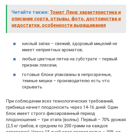
Читайте также:
Томат Ляна: характеристика и
описание сорта, отзывы, фото, достоинства и
недостатки, особенности выращивания
кислый запах – свежий, здоровый мицелий не
имеет неприятных ароматов;
любые цветные пятна на субстрате – первый
признак плесени;
готовые блоки упакованы в непрозрачные,
темные мешки – производителю есть что
скрывать.
При соблюдении всех технологических требований,
грибница начнет плодоносить через 14-16 дней. Один
блок имеет строго фиксированный период
плодоношения – три этапа (волны). Первый – 70% урожая
(2,5 кг грибов, в среднем по 200 грамм на каждое
отверстие). Через 15 дней идет вторая волна – 30% от