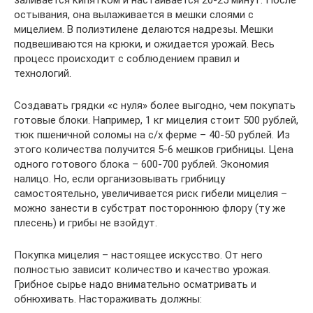
заливается кипятком и настаивается 20-25 минут. После
остывания, она вылаживается в мешки слоями с
мицелием. В полиэтилене делаются надрезы. Мешки
подвешиваются на крюки, и ожидается урожай. Весь
процесс происходит с соблюдением правил и
технологий.
Создавать грядки «с нуля» более выгодно, чем покупать
готовые блоки. Например, 1 кг мицелия стоит 500 рублей,
тюк пшеничной соломы на с/х ферме – 40-50 рублей. Из
этого количества получится 5-6 мешков грибницы. Цена
одного готового блока – 600-700 рублей. Экономия
налицо. Но, если организовывать грибницу
самостоятельно, увеличивается риск гибели мицелия –
можно занести в субстрат постороннюю флору (ту же
плесень) и грибы не взойдут.
Покупка мицелия – настоящее искусство. От него
полностью зависит количество и качество урожая.
Грибное сырье надо внимательно осматривать и
обнюхивать. Настораживать должны: