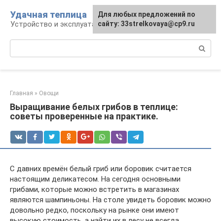
Перейти
Удачная теплица
Для любых предложений по
к
Устройство и эксплуатация теплиц
сайту: 33strelkovaya@cp9.ru
контенту
Поиск:
Главная
»
Овощи
Выращивание белых грибов в теплице:
советы проверенные на практике.
С давних времён белый гриб или боровик считается
настоящим деликатесом. На сегодня основными
грибами, которые можно встретить в магазинах
являются шампиньоны. На столе увидеть боровик можно
довольно редко, поскольку на рынке они имеют
высокую стоимость, а найти их в лесу не всегда